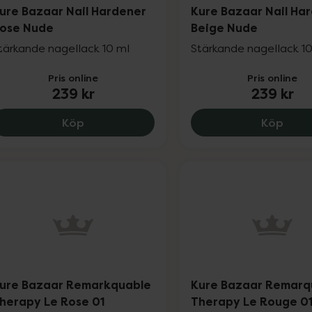
ure Bazaar Nail Hardener
Kure Bazaar Nail Ha
ose Nude
Beige Nude
tärkande nagellack 10 ml
Stärkande nagellack 1
Pris online
Pris online
239 kr
239 kr
Kure Bazaar Nail Hardener Rose Nude, 23
Kure 
Köp
Köp
ure Bazaar Remarkquable
Kure Bazaar Remarq
herapy Le Rose 01
Therapy Le Rouge 0