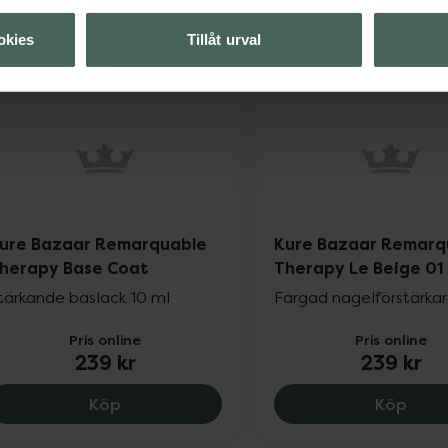
Kure Bazaar Remarquable Therapy Le Ro
Kure
Köp
Köp
okies
Tillåt urval
ure Bazaar Remarquable
Kure Bazaar Remarq
herapy Base Coat
Therapy Le Beige 01
tärkande baslack 10 ml
Färgad nagelförstärkar
Pris online
Pris online
239 kr
239 kr
Kure Bazaar Remarquable Therapy Base 
Kure
Köp
Köp