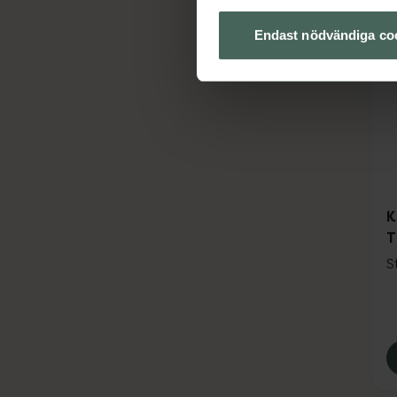
Endast nödvändiga co
K
T
S