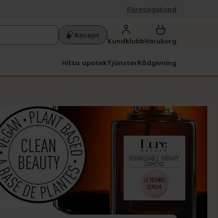
Företagskund
Recept
Kundklubb
Varukorg
Hitta apotek
Tjänster
Rådgivning