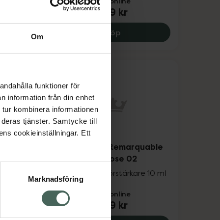
Pris online
239 kr
oat, 239 kr.
 Bazaar Remarquable Therapy Le Rouge 03, 239 kr.
Kure Bazaar Nail Hardene
Köp
Om
andahålla funktioner för
n information från din enhet
 tur kombinera informationen
deras tjänster. Samtycke till
ens cookieinställningar. Ett
uable
Kure Bazaar Remarquable
Therapy Le Rose 02
e 10 ml
Färgad nagelförstärkare 10 ml
Marknadsföring
Pris online
239 kr