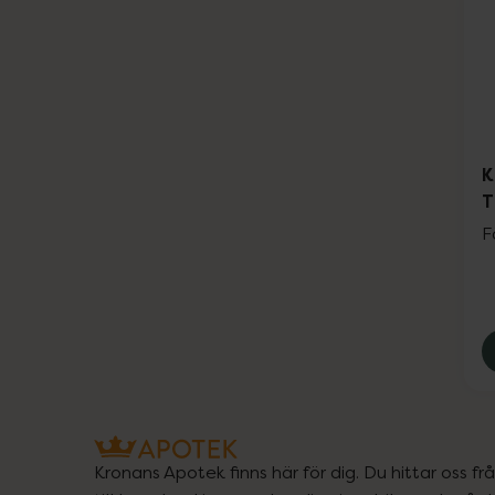
K
T
F
Kronans Apotek finns här för dig. Du hittar oss fr