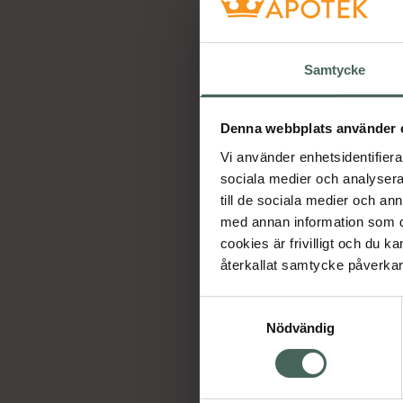
Samtycke
Denna webbplats använder 
Vi använder enhetsidentifierar
sociala medier och analysera 
till de sociala medier och a
med annan information som du 
cookies är frivilligt och du k
återkallat samtycke påverkar 
K
T
Samtyckesval
F
Nödvändig