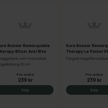
ure Bazaar Remarquable
Kure Bazaar Remarq
herapy Bitter Anti Bite
Therapy Le Pastel 0
aggellack som motverkar
Färgad nagelförstärkar
agelbitning 10 ml
Pris online
Pris online
239 kr
239 kr
Kure Bazaar Remarquable Therapy Bitter 
Kure
Köp
Köp