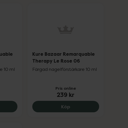
uable
Kure Bazaar Remarquable
1
Therapy Le Rose 06
e 10 ml
Färgad nagelförstärkare 10 ml
Pris online
239 kr
Anti Bite, 239 kr.
 Bazaar Remarquable Therapy Le Pastel 01, 239 kr.
Kure Bazaar Remarquable
Köp