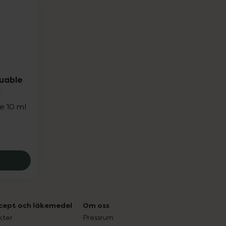
uable
2
e 10 ml
ngé 01, 239 kr.
 Bazaar Remarquable Therapy L'Orangé 02, 239 kr.
cept och läkemedel
Om oss
kter
Pressrum