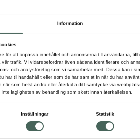
Pris online
Pris online
239 kr
239 kr
Kure Bazaar Remarquable Therapy Top C
Kure
Köp
Köp
Information
cookies
e för att anpassa innehållet och annonserna till användarna, tillh
vår trafik. Vi vidarebefordrar även sådana identifierare och anna
nnons- och analysföretag som vi samarbetar med. Dessa kan i sin
har tillhandahållit eller som de har samlat in när du har använt 
an när som helst ändra eller återkalla ditt samtycke via webbplats
inte lagligheten av behandling som skett innan återkallelsen.
ure Bazaar Remarquable
Kure Bazaar Remarq
herapy Le Rouge 02
Therapy Le Rose 04
ärgad nagelförstärkare 10 ml
Färgad nagelförstärkar
Inställningar
Statistik
Pris online
Pris online
239 kr
239 kr