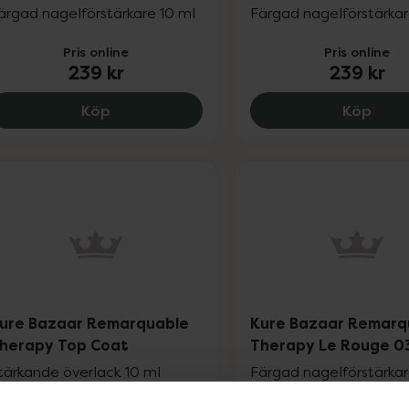
ärgad nagelförstärkare 10 ml
Färgad nagelförstärkar
Pris online
Pris online
239 kr
239 kr
Kure Bazaar Remarkquable Therapy Le Ro
Kure
Köp
Köp
ure Bazaar Remarquable
Kure Bazaar Remarq
herapy Top Coat
Therapy Le Rouge 0
tärkande överlack 10 ml
Färgad nagelförstärkar