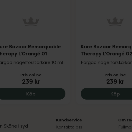
ure Bazaar Remarquable
Kure Bazaar Remarq
herapy L'Orangé 01
Therapy L'Orangé 0
ärgad nagelförstärkare 10 ml
Färgad nagelförstärkar
Pris online
Pris online
239 kr
239 kr
Kure Bazaar Remarquable Therapy L'Ora
Kure
Köp
Köp
Kundservice
Om re
ån Skåne i syd
Kontakta oss
Fullma