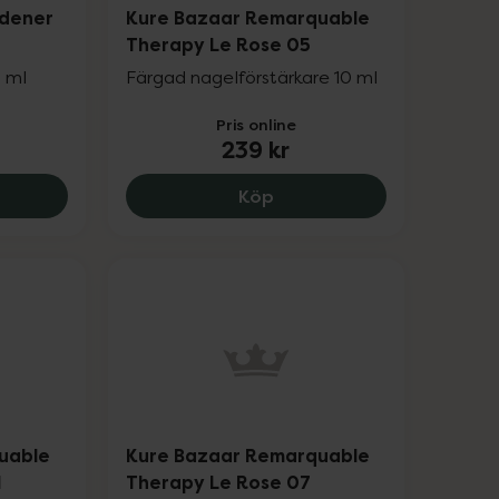
rdener
Kure Bazaar Remarquable
Therapy Le Rose 05
0 ml
Färgad nagelförstärkare 10 ml
Pris online
239 kr
9 kr.
Bazaar Nail Hardener Beige Nude, 239 kr.
Kure Bazaar Remarquable
Köp
uable
Kure Bazaar Remarquable
1
Therapy Le Rose 07