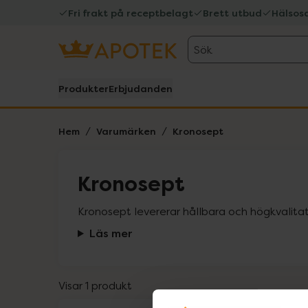
Fri frakt på receptbelagt
Brett utbud
Hälsos
Sök
Produkter
Erbjudanden
Hem
Varumärken
Kronosept
Kronosept
Kronosept levererar hållbara och högkvalitat
Läs mer
Visar 1 produkt