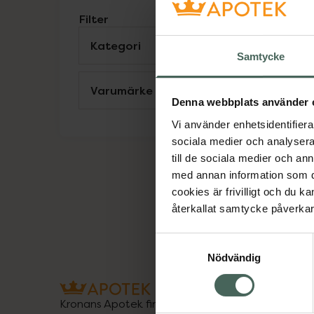
Filter
Kategori
Visa
Samtycke
Varumärke
Visa
Denna webbplats använder 
K
Vi använder enhetsidentifierar
F
sociala medier och analysera 
2
till de sociala medier och a
med annan information som du 
cookies är frivilligt och du k
återkallat samtycke påverkar 
Samtyckesval
Nödvändig
Kronans Apotek finns här för dig. Du hittar oss fr