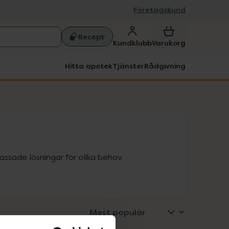
Företagskund
Recept
Kundklubb
Varukorg
Hitta apotek
Tjänster
Rådgivning
ssade lösningar för olika behov.