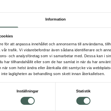
Information
cookies
ronosept
e för att anpassa innehållet och annonserna till användarna, tillh
örlossningsbinda
vår trafik. Vi vidarebefordrar även sådana identifierare och anna
0 st
nnons- och analysföretag som vi samarbetar med. Dessa kan i sin
har tillhandahållit eller som de har samlat in när du har använt 
Pris online
an när som helst ändra eller återkalla ditt samtycke via webbplats
40,90 kr
inte lagligheten av behandling som skett innan återkallelsen.
Kronosept Förlossningsbinda, 40.9 kr.
Köp
Inställningar
Statistik
Kundservice
Om re
ån Skåne i syd
Kontakta oss
Fullma