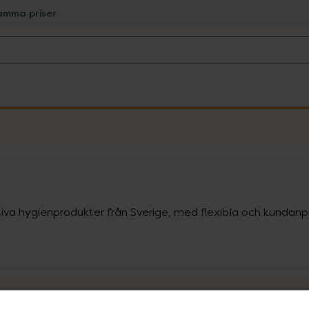
amma priser
iva hygienprodukter från Sverige, med flexibla och kundanpa