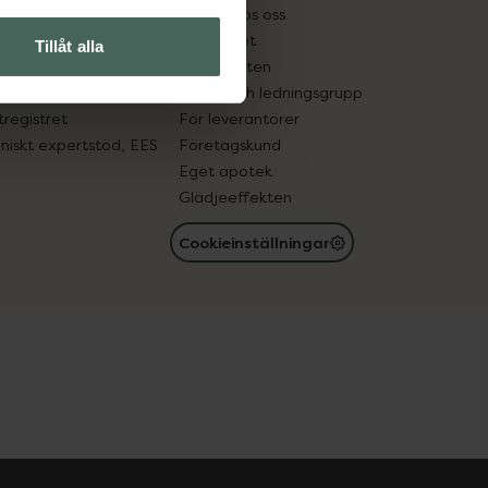
tnadsskyddet
Jobba hos oss
edelsutbyte
Hållbarhet
Tillåt alla
in gammal medicin
Samarbeten
med läkemedel
Ägare och ledningsgrupp
registret
För leverantörer
oniskt expertstöd, EES
Företagskund
Eget apotek
Glädjeeffekten
Cookieinställningar