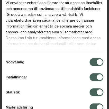
Vi använder enhetsidentifierare för att anpassa innehållet
och annonserna till användarna, tillhandahålla funktioner
för sociala medier och analysera vår trafik. Vi
vidarebefordrar även sådana identifierare och annan
information från din enhet till de sociala medier och
annons- och analysföretag som vi samarbetar med.
Dessa kan i sin tur kombinera informationen med annan
information som du har tillhandahållit eller som de har
samlat in när du har använt deras tjänster. Samtycke till
cookies är frivilligt och du kan när som helst ändra eller
Samtyckesval
återkalla ditt samtycke via webbplatsens
Nödvändig
cookieinställningar. Ett återkallat samtycke påverkar inte
lagligheten av behandling som skett innan återkallelsen.
Inställningar
Statistik
Marknadsföring