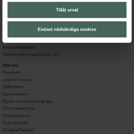
Om recept och läkemedel
Tillåt urval
Fullmakter
Högkostnadsskyddet
Läkemedelsutbyte
Endast nödvändiga cookies
Lämna in gammal medicin
Resa med läkemedel
Receptregistret
Elektroniskt expertstöd, EES
Om oss
Pressrum
Jobba hos oss
Hållbarhet
Samarbeten
Ägare och ledningsgrupp
För leverantörer
Företagskund
Eget apotek
Glädjeeffekten