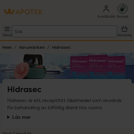
Kundklubb
Recept
Sök
Meny
Varukorg
Hem
Varumärken
Hidrasec
Hidrasec
Hidrasec är ett receptfritt läkemedel som används 
för behandling av tillfällig diarré hos vuxna.
Läs mer
Visar 1 produkt