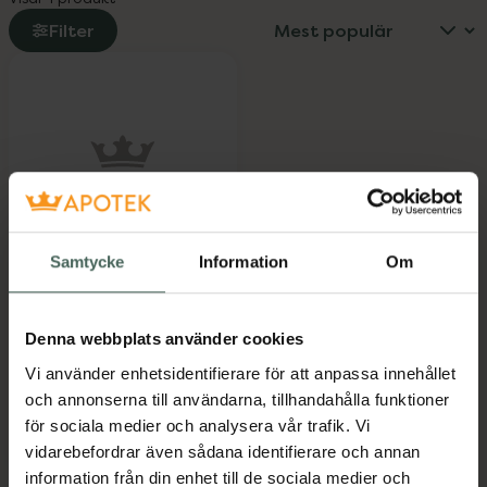
Filter
Hidrasec 100 mg
Samtycke
Information
Om
Racekadotril, Kapsel,
hård, 10 kapsel/kapslar
Läkemedel
Denna webbplats använder cookies
Pris online
Vi använder enhetsidentifierare för att anpassa innehållet
93 kr
och annonserna till användarna, tillhandahålla funktioner
för sociala medier och analysera vår trafik. Vi
Hidrasec 100 mg, 93 kr.
Köp
vidarebefordrar även sådana identifierare och annan
information från din enhet till de sociala medier och