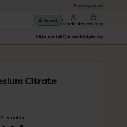
Företagskund
Recept
Kundklubb
Varukorg
Hitta apotek
Tjänster
Rådgivning
sium Citrate
Pris online