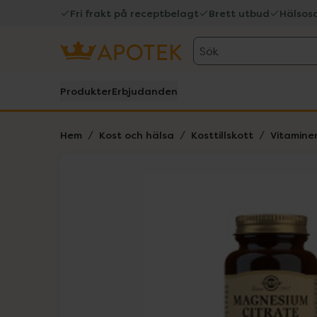
Fri frakt på receptbelagt
Brett utbud
Hälsos
Sök
Produkter
Erbjudanden
Hem
Kost och hälsa
Kosttillskott
Vitamine
Hoppa över Lista
Lista: . Innehåller 1 objekt.