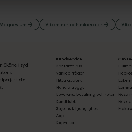
Magnesium
Vitaminer och mineraler
Vita
Kundservice
Om re
ån Skåne i syd
Kontakta oss
Fullma
atorn.
Vanliga frågor
Högkos
lpa just dig
Hitta apotek
Läkem
s.
Handla tryggt
Lämna 
Leverans, betalning och retur
Resa 
Kundklubb
Recept
Sajtens tillgänglighet
Elektr
App
Köpvillkor