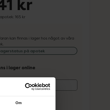
41 kr
 apotek:
165 kr
. Varan kan finnas i lager hos något av våra
k.
lagerstatus på apotek
ns i lager online
koren
Om