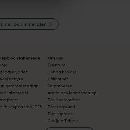
miner och mineraler
cept och läkemedel
Om oss
kter
Pressrum
tnadsskyddet
Jobba hos oss
edelsutbyte
Hållbarhet
in gammal medicin
Samarbeten
med läkemedel
Ägare och ledningsgrupp
registret
För leverantörer
oniskt expertstöd, EES
Företagskund
Eget apotek
Glädjeeffekten