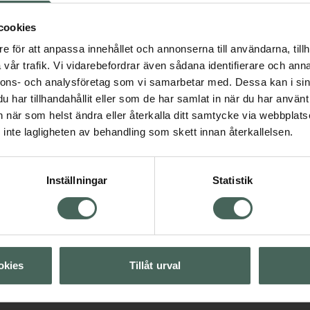
der till minskad trötthet.
Fler produkter från Solg
cookies
Aktuella erbjudanden
e för att anpassa innehållet och annonserna till användarna, tillh
vår trafik. Vi vidarebefordrar även sådana identifierare och anna
nnons- och analysföretag som vi samarbetar med. Dessa kan i sin
itaminer och mineraler
har tillhandahållit eller som de har samlat in när du har använt 
an när som helst ändra eller återkalla ditt samtycke via webbplats
inte lagligheten av behandling som skett innan återkallelsen.
Visa
Inställningar
Statistik
Visa
Visa
okies
Tillåt urval