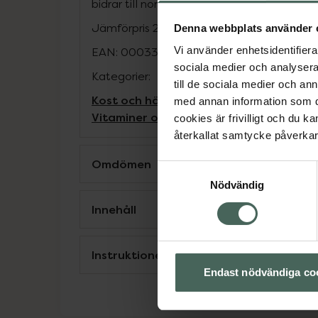
bidrar till normal energiomsättning vilket le
Jämförpris
2,92 kr
/
st
Denna webbplats använder 
Vi använder enhetsidentifierar
EAN:
00033984017108
sociala medier och analysera 
Kategorier:
till de sociala medier och a
Kost och hälsa
Magnesium
Magnesium
V
med annan information som du 
Vitaminer och mineraler
cookies är frivilligt och du k
återkallat samtycke påverkar 
Omdömen
Samtyckesval
Nödvändig
Innehåll
Instruktioner
Endast nödvändiga co