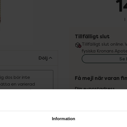
1
I
Tillfälligt slut
Tillfälligt slut online
fysiska Kronans Apote
Dölj
Se 
g dos bör inte
Få mejl när varan fin
rsätta en varierad
Din e-postadress
ras utom räckhåll
vill
raftfull källa av
Jag accepterar
 Magnesium bidrar till
Spara
Information
muskelfunktion samt