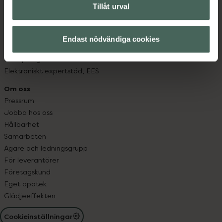
Tillåt urval
Högkostnadsskyddet
Läkemedelsutbyte
Lämna in gammal medicin
Endast nödvändiga cookies
Resa med läkemedel
Receptregistret
Elektroniskt expertstöd, EES
Om oss
Pressrum
Jobba hos oss
Hållbarhet
Samarbeten
Ägare och ledningsgrupp
För leverantörer
Företagskund
Eget apotek
Glädjeeffekten
Cookieinställningar