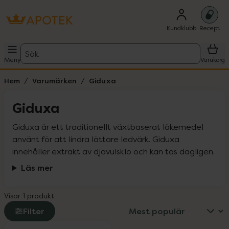
Kundklubb
Recept
Sök
Meny
Varukorg
Hem
Varumärken
Giduxa
Giduxa
Giduxa är ett traditionellt växtbaserat läkemedel 
använt för att lindra lättare ledvärk. Giduxa 
innehåller extrakt av djävulsklo och kan tas dagligen.
Läs mer
Visar 1 produkt
Filter