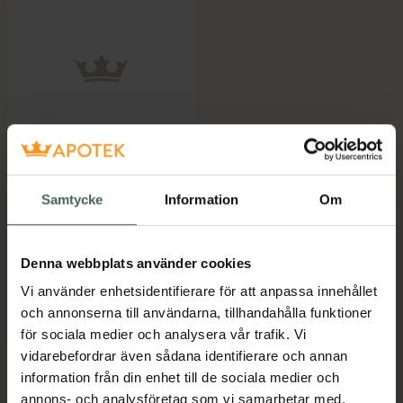
Giduxa
Övriga medel för
sjukdomar i
Samtycke
Information
Om
rörelseapparaten, K...
Läkemedel
Denna webbplats använder cookies
Pris online
289 kr
Vi använder enhetsidentifierare för att anpassa innehållet
och annonserna till användarna, tillhandahålla funktioner
Giduxa, 289 kr.
Köp
för sociala medier och analysera vår trafik. Vi
vidarebefordrar även sådana identifierare och annan
information från din enhet till de sociala medier och
annons- och analysföretag som vi samarbetar med.