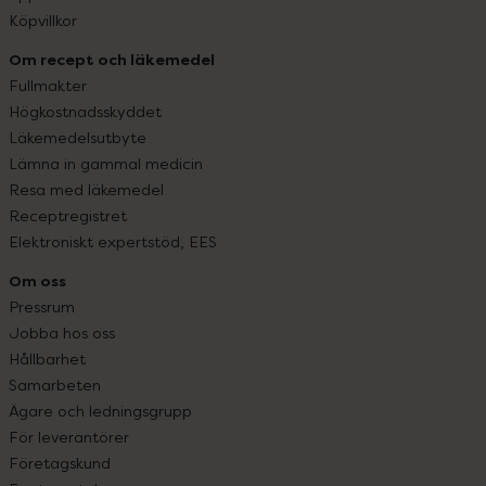
Köpvillkor
Om recept och läkemedel
Fullmakter
Högkostnadsskyddet
Läkemedelsutbyte
Lämna in gammal medicin
Resa med läkemedel
Receptregistret
Elektroniskt expertstöd, EES
Om oss
Pressrum
Jobba hos oss
Hållbarhet
Samarbeten
Ägare och ledningsgrupp
För leverantörer
Företagskund