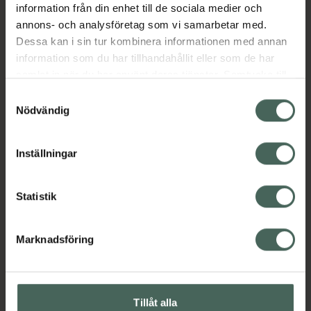
information från din enhet till de sociala medier och
annons- och analysföretag som vi samarbetar med.
Dessa kan i sin tur kombinera informationen med annan
information som du har tillhandahållit eller som de har
samlat in när du har använt deras tjänster. Samtycke till
cookies är frivilligt och du kan när som helst ändra eller
Samtyckesval
återkalla ditt samtycke via webbplatsens
Nödvändig
cookieinställningar. Ett återkallat samtycke påverkar inte
lagligheten av behandling som skett innan återkallelsen.
Inställningar
Statistik
Marknadsföring
Tillåt alla