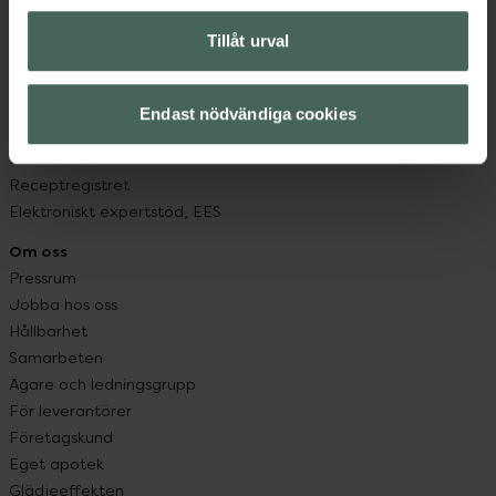
Om recept och läkemedel
Tillåt urval
Fullmakter
Högkostnadsskyddet
Läkemedelsutbyte
Endast nödvändiga cookies
Lämna in gammal medicin
Resa med läkemedel
Receptregistret
Elektroniskt expertstöd, EES
Om oss
Pressrum
Jobba hos oss
Hållbarhet
Samarbeten
Ägare och ledningsgrupp
För leverantörer
Företagskund
Eget apotek
Glädjeeffekten