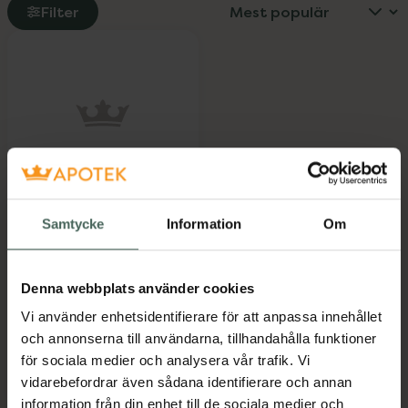
Filter
Sefitude
Vänderot, rot,
Samtycke
Information
Om
Dragerad tablett, 60
tablett(er)
Läkemedel
Denna webbplats använder cookies
Pris online
Vi använder enhetsidentifierare för att anpassa innehållet
225 kr
och annonserna till användarna, tillhandahålla funktioner
för sociala medier och analysera vår trafik. Vi
Sefitude, 225 kr.
Köp
vidarebefordrar även sådana identifierare och annan
information från din enhet till de sociala medier och