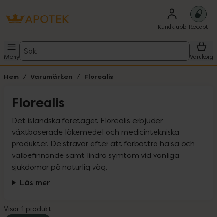
Kundklubb
Recept
Sök
Meny
Varukorg
Hem
Varumärken
Florealis
Florealis
Det isländska företaget Florealis erbjuder 
växtbaserade läkemedel och medicintekniska 
produkter. De strävar efter att förbättra hälsa och 
välbefinnande samt lindra symtom vid vanliga 
sjukdomar på naturlig väg.
Läs mer
Visar 1 produkt