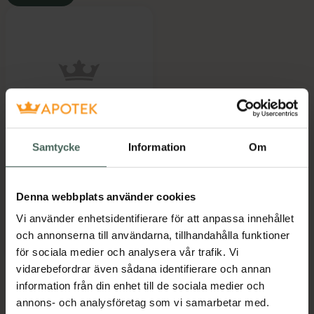
Femistina Plus
Samtycke
Information
Om
Kapslar 20 st
Kosttillskott
Pris online
Denna webbplats använder cookies
139 kr
Vi använder enhetsidentifierare för att anpassa innehållet
Femistina Plus, 139 kr.
Köp
och annonserna till användarna, tillhandahålla funktioner
för sociala medier och analysera vår trafik. Vi
vidarebefordrar även sådana identifierare och annan
information från din enhet till de sociala medier och
annons- och analysföretag som vi samarbetar med.
Kronans Apotek finns här för dig. Du hittar oss från Skåne i