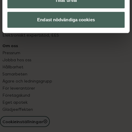
Tillåt urval
Läkemedelsutbyte
Lämna in gammal medicin
Endast nödvändiga cookies
Resa med läkemedel
Receptregistret
Elektroniskt expertstöd, EES
Om oss
Pressrum
Jobba hos oss
Hållbarhet
Samarbeten
Ägare och ledningsgrupp
För leverantörer
Företagskund
Eget apotek
Glädjeeffekten
Cookieinställningar