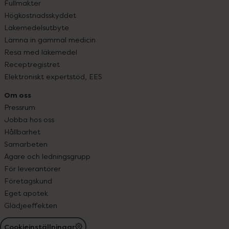
Fullmakter
Högkostnadsskyddet
Läkemedelsutbyte
Lämna in gammal medicin
Resa med läkemedel
Receptregistret
Elektroniskt expertstöd, EES
Om oss
Pressrum
Jobba hos oss
Hållbarhet
Samarbeten
Ägare och ledningsgrupp
För leverantörer
Företagskund
Eget apotek
Glädjeeffekten
Cookieinställningar