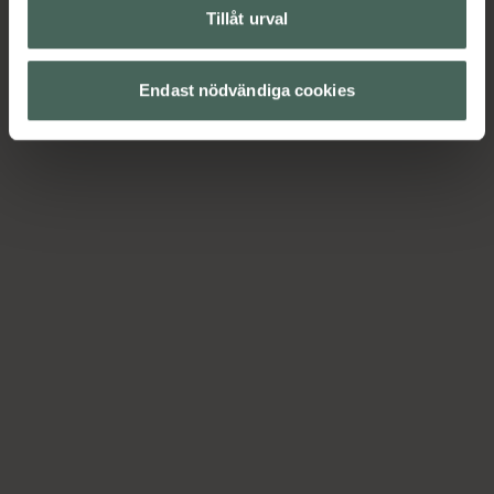
Tillåt urval
1
Endast nödvändiga cookies