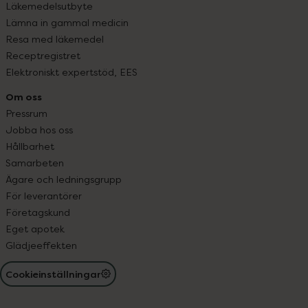
Läkemedelsutbyte
Lämna in gammal medicin
Resa med läkemedel
Receptregistret
Elektroniskt expertstöd, EES
Om oss
Pressrum
Jobba hos oss
Hållbarhet
Samarbeten
Ägare och ledningsgrupp
För leverantörer
Företagskund
Eget apotek
Glädjeeffekten
Cookieinställningar