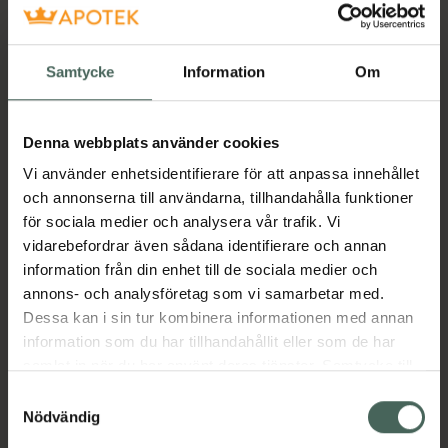
Samtycke
Information
Om
2
Denna webbplats använder cookies
4.7
Euc
Vi använder enhetsidentifierare för att anpassa innehållet
Hy
och annonserna till användarna, tillhandahålla funktioner
Fill
för sociala medier och analysera vår trafik. Vi
Ela
vidarebefordrar även sådana identifierare och annan
Da
information från din enhet till de sociala medier och
SPF
annons- och analysföretag som vi samarbetar med.
Da
Dessa kan i sin tur kombinera informationen med annan
ml
information som du har tillhandahållit eller som de har
samlat in när du har använt deras tjänster. Samtycke till
Ka
cookies är frivilligt och du kan när som helst ändra eller
Samtyckesval
återkalla ditt samtycke via webbplatsens
Nödvändig
2
cookieinställningar. Ett återkallat samtycke påverkar inte
Tid