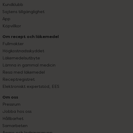
Kundklubb
Sajtens tillgänglighet
App
Köpvillkor
Om recept och läkemedel
Fullmakter
Högkostnadsskyddet
Läkemedelsutbyte
Lämna in gammal medicin
Resa med läkemedel
Receptregistret
Elektroniskt expertstöd, EES
Om oss
Pressrum
Jobba hos oss
Hållbarhet
Samarbeten
Ägare och ledningsgrupp