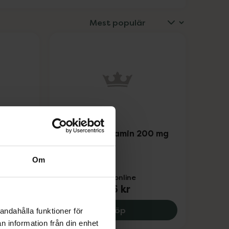
5 av 5 i omdöme
500 mg
Ester-C C-vitamin 200 mg
Tablett, 90 st
Kosttillskott
Om
Pris online
76 kr
-C, C-vitamin 500 mg, 122 kr.
Ester-C C-vitamin 200 mg
Köp
andahålla funktioner för
n information från din enhet