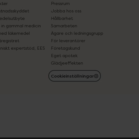
kter
Pressrum
tnadsskyddet
Jobba hos oss
edelsutbyte
Hållbarhet
in gammal medicin
Samarbeten
med läkemedel
Ägare och ledningsgrupp
registret
För leverantörer
oniskt expertstöd, EES
Företagskund
Eget apotek
Glädjeeffekten
Cookieinställningar