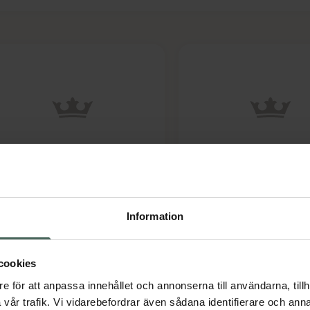
.8 av 5 i omdöme
4.8 av 5 i omdöme
ster-C, C-vitamin 1000 mg
Ester-C, C-vitamin 
abletter 60 st
Tabletter 500 mg
sttillskott
Kosttillskott
Information
Pris online
Pris online
159 kr
122 kr
cookies
Ester-C, C-vitamin 1000 mg, 159 kr.
Ester
Köp
Köp
e för att anpassa innehållet och annonserna till användarna, tillh
vår trafik. Vi vidarebefordrar även sådana identifierare och anna