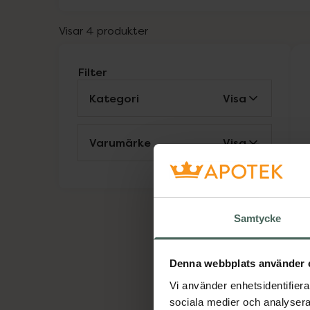
Visar 4 produkter
Filter
Kategori
Visa
Varumärke
Visa
4
E
T
Ko
Samtycke
Denna webbplats använder 
Vi använder enhetsidentifierar
sociala medier och analysera 