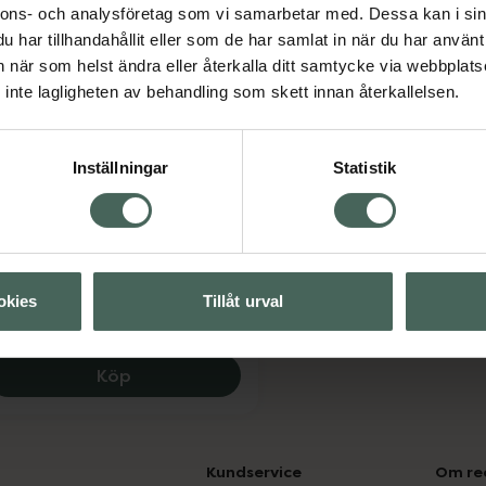
nnons- och analysföretag som vi samarbetar med. Dessa kan i sin
har tillhandahållit eller som de har samlat in när du har använt 
an när som helst ändra eller återkalla ditt samtycke via webbplats
inte lagligheten av behandling som skett innan återkallelsen.
Inställningar
Statistik
ster-C C-vitamin 1000 mg
rustabletter 20 st
sttillskott
okies
Tillåt urval
Pris online
82 kr
Ester-C C-vitamin 1000 mg, 82 kr.
Köp
Kundservice
Om re