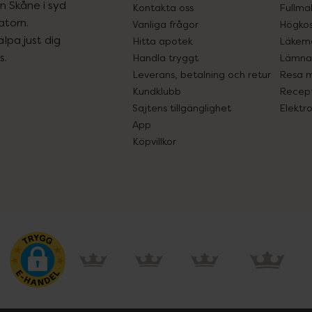
ån Skåne i syd
Kontakta oss
Fullma
atorn.
Vanliga frågor
Högkos
lpa just dig
Hitta apotek
Läkem
s.
Handla tryggt
Lämna 
Leverans, betalning och retur
Resa 
Kundklubb
Recept
Sajtens tillgänglighet
Elektr
App
Köpvillkor