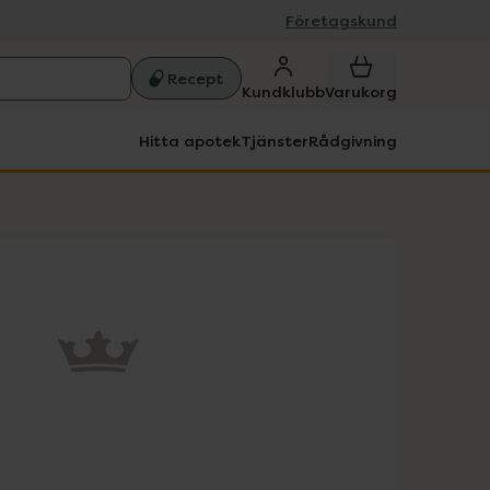
Företagskund
Recept
Kundklubb
Varukorg
Hitta apotek
Tjänster
Rådgivning