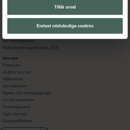
Fullmakter
Tillåt urval
Högkostnadsskyddet
Läkemedelsutbyte
Endast nödvändiga cookies
Lämna in gammal medicin
Resa med läkemedel
Receptregistret
Elektroniskt expertstöd, EES
Om oss
Pressrum
Jobba hos oss
Hållbarhet
Samarbeten
Ägare och ledningsgrupp
För leverantörer
Företagskund
Eget apotek
Glädjeeffekten