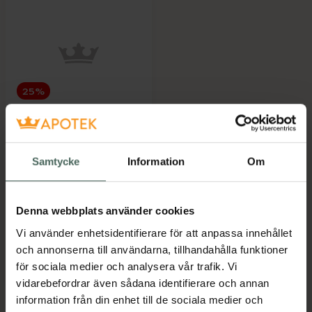
25%
Elotrans reload
vätskeersättning
Vätskeersättning 15
Samtycke
Information
Om
dospåsar
Kosttillskott
Kampanjpris online
Denna webbplats använder cookies
72 kr
Vi använder enhetsidentifierare för att anpassa innehållet
Tidigare pris:
96 kr
och annonserna till användarna, tillhandahålla funktioner
Elotrans reload vätskeersättning, 72 kr
Köp
för sociala medier och analysera vår trafik. Vi
vidarebefordrar även sådana identifierare och annan
information från din enhet till de sociala medier och