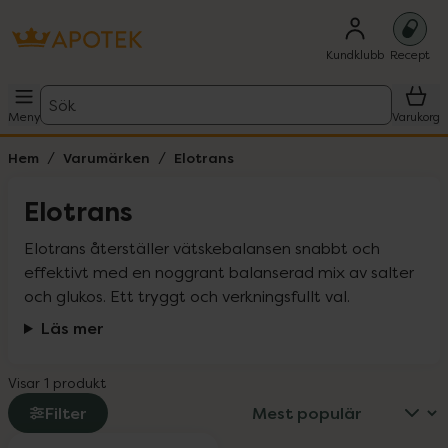
Kundklubb
Recept
Sök
Meny
Varukorg
Hem
Varumärken
Elotrans
Elotrans
Elotrans återställer vätskebalansen snabbt och 
effektivt med en noggrant balanserad mix av salter 
och glukos. Ett tryggt och verkningsfullt val.
Läs mer
Visar 1 produkt
Filter