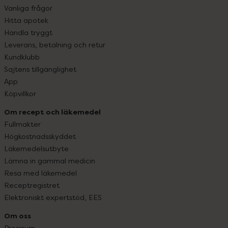
Vanliga frågor
Hitta apotek
Handla tryggt
Leverans, betalning och retur
Kundklubb
Sajtens tillgänglighet
App
Köpvillkor
Om recept och läkemedel
Fullmakter
Högkostnadsskyddet
Läkemedelsutbyte
Lämna in gammal medicin
Resa med läkemedel
Receptregistret
Elektroniskt expertstöd, EES
Om oss
Pressrum