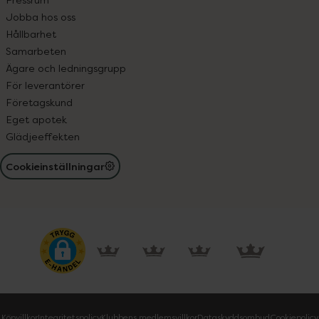
Jobba hos oss
Hållbarhet
Samarbeten
Ägare och ledningsgrupp
För leverantörer
Företagskund
Eget apotek
Glädjeeffekten
Cookieinställningar
Köpvillkor
Integritetspolicy
Klubbens medlemsvillkor
Dataskyddsombud
Cookiepolicy