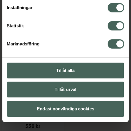
lagligheten av behandling som skett innan återkallelsen.
Inställningar
Visar 1 produkt
Filter
Statistik
Marknadsföring
Tillåt alla
Diza 0,02 mg/3 mg
Drospirenon och
Tillåt urval
etinylestradiol,
Filmdragerad ta...
Endast nödvändiga cookies
Läkemedel
Pris online
358 kr