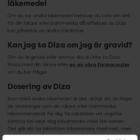
läkemedel
Om du tar andra läkemedel behöver du tala om det 
för din läkare eller barnmorska då effekten av Diza 
kan påverkas av andra mediciner.
Kan jag ta Diza om jag är gravid?
Om du är gravid eller ammar ska du inte ta Diza. 
en av våra farmaceuter
Prata med din läkare eller 
om du har frågor.
Dosering av Diza
Som med andra läkemedel är det viktigt att du följer 
de anvisningar som din läkare eller barnmorska 
rekommenderat för dig. Ta tabletten vid ungefär 
samma tid varje dag tillsammans med lite vatten. 
Det går att ta tabletten tillsammans med mat, men 
det är inget måste.