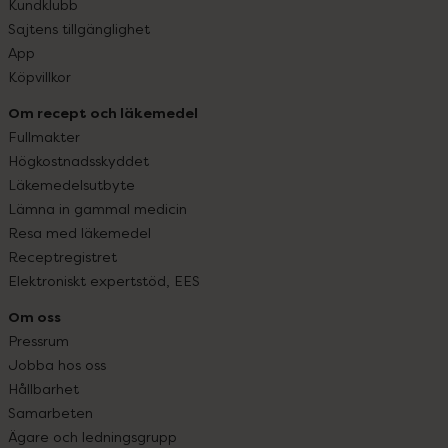
Kundklubb
Sajtens tillgänglighet
App
Köpvillkor
Om recept och läkemedel
Fullmakter
Högkostnadsskyddet
Läkemedelsutbyte
Lämna in gammal medicin
Resa med läkemedel
Receptregistret
Elektroniskt expertstöd, EES
Om oss
Pressrum
Jobba hos oss
Hållbarhet
Samarbeten
Ägare och ledningsgrupp