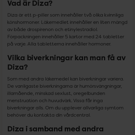
Vad är Diza?
Diza är ett p-piller som innehåller två olika kvinnliga 
könshormoner. Läkemedlet innehåller en liten mängd 
av både drospirenon och etinylestradiol. 
Förpackningen innehåller 5 kartor med 24 tabletter 
på varje. Alla tabletterna innehåller hormoner.
Vilka biverkningar kan man få av
Diza?
Som med andra läkemedel kan biverkningar variera. 
De vanligaste biverkningarna är humörsvängningar, 
illamående, minskad sexlust, oregelbunden 
menstruation och huvudvärk. Vissa får inga 
biverkningar alls. Om du upplever allvarliga symtom 
behöver du kontakta din vårdcentral.
Diza i samband med andra