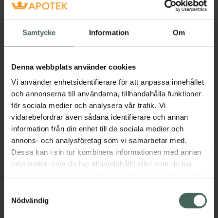
Bilkörning
Samtycke
Information
Om
Diza påverkar inte din förmåga att köra bil.
Läs mer om preventivmedel
Denna webbplats använder cookies
Läs våra tips och råd om preventivmedel.
 Här 
Vi använder enhetsidentifierare för att anpassa innehållet
hittar du svar på flera vanliga frågor om 
och annonserna till användarna, tillhandahålla funktioner
preventivmedlet.
för sociala medier och analysera vår trafik. Vi
vidarebefordrar även sådana identifierare och annan
Läs alltid bipacksedeln innan användning.

information från din enhet till de sociala medier och
(Extern sida)
fass.se
För mer information se 
annons- och analysföretag som vi samarbetar med.
Dessa kan i sin tur kombinera informationen med annan
Har du recept på Diza?
information som du har tillhandahållit eller som de har
samlat in när du har använt deras tjänster. Samtycke till
Beställ hem din medicin fraktfritt
cookies är frivilligt och du kan när som helst ändra eller
Samtyckesval
från oss.
återkalla ditt samtycke via webbplatsens
Nödvändig
cookieinställningar. Ett återkallat samtycke påverkar inte
Hämta ut via recept