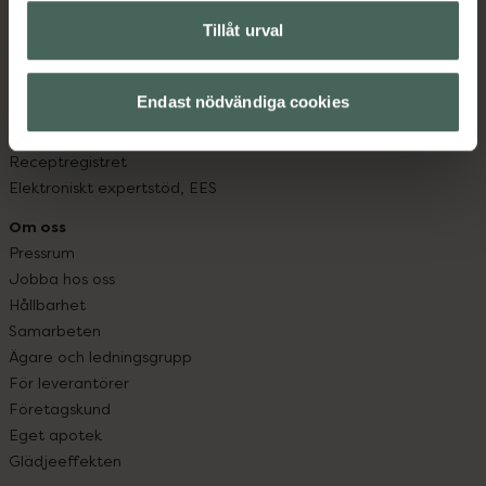
Om recept och läkemedel
Tillåt urval
Fullmakter
Högkostnadsskyddet
Läkemedelsutbyte
Endast nödvändiga cookies
Lämna in gammal medicin
Resa med läkemedel
Receptregistret
Elektroniskt expertstöd, EES
Om oss
Pressrum
Jobba hos oss
Hållbarhet
Samarbeten
Ägare och ledningsgrupp
För leverantörer
Företagskund
Eget apotek
Glädjeeffekten