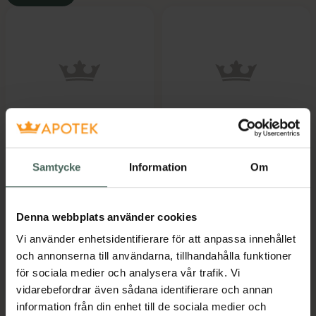
1 av 5 i omdöme
1 av 5 i omdöme
Dirty Works Bubble
Dirty Works Tropical
Trouble Bubble Bath
Rain Power Coconut
Samtycke
Information
Om
Body Wash
Badskum 500 ml
Duschgel 280 ml
Denna webbplats använder cookies
Pris online
Pris online
Vi använder enhetsidentifierare för att anpassa innehållet
77 kr
71 kr
och annonserna till användarna, tillhandahålla funktioner
Dirty Works Bubble Trouble Bubble Bath,
Köp
Mer info
för sociala medier och analysera vår trafik. Vi
vidarebefordrar även sådana identifierare och annan
information från din enhet till de sociala medier och