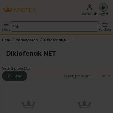
Kundklubb
Recept
Sök
Meny
Varukorg
Hem
Varumärken
Diklofenak NET
Diklofenak NET
Visar 2 produkter
Filter