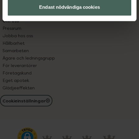
Receptregistret
Endast nödvändiga cookies
Elektroniskt expertstöd, EES
Om oss
Pressrum
Jobba hos oss
Hållbarhet
Samarbeten
Ägare och ledningsgrupp
För leverantörer
Företagskund
Eget apotek
Glädjeeffekten
Cookieinställningar