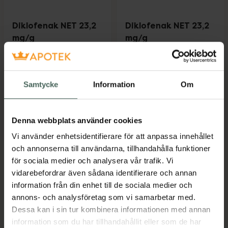
Diklofenak NET 23,2
Diklofenak NET 23,2
mg/g
mg/g
Diklofenak, Gel, 100
Diklofenak, Gel, 50
gram
gram
Läkemedel
Läkemedel
Samtycke
Information
Om
Pris online
Pris online
99 kr
89 kr
Denna webbplats använder cookies
Mer info
Mer info
Vi använder enhetsidentifierare för att anpassa innehållet
och annonserna till användarna, tillhandahålla funktioner
för sociala medier och analysera vår trafik. Vi
vidarebefordrar även sådana identifierare och annan
Kronans Apotek finns här för dig. Du hittar oss från Skåne i
information från din enhet till de sociala medier och
syd till Lappland i norr, och online i mobilen och på
annons- och analysföretag som vi samarbetar med.
datorn. Oavsett vem du är så är det vårt uppdrag att
Dessa kan i sin tur kombinera informationen med annan
hjälpa just dig att må lite bättre. Välkommen att prata
information som du har tillhandahållit eller som de har