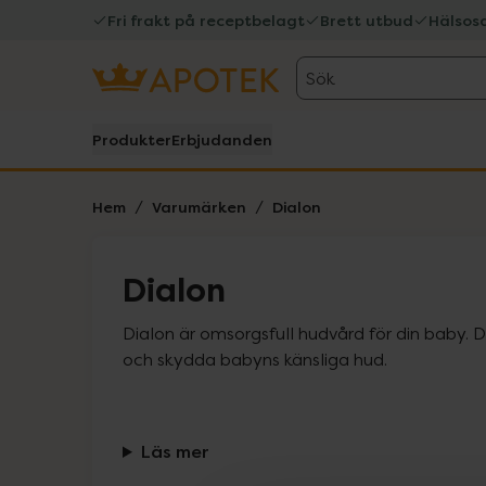
Fri frakt på receptbelagt
Brett utbud
Hälsos
Sök
Produkter
Erbjudanden
Hem
Varumärken
Dialon
Dialon
Dialon är omsorgsfull hudvård för din baby. D
och skydda babyns känsliga hud.
Läs mer