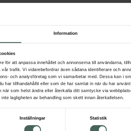
Information
cookies
e för att anpassa innehållet och annonserna till användarna, tillh
vår trafik. Vi vidarebefordrar även sådana identifierare och anna
.6 av 5 i omdöme
4.8 av 5 i omdöme
ialon Kroppspuder
Dialon Kroppspuder
nnons- och analysföretag som vi samarbetar med. Dessa kan i sin
har tillhandahållit eller som de har samlat in när du har använt 
roppspuder, 100 g
Kroppspuder 100 g
an när som helst ändra eller återkalla ditt samtycke via webbplats
Pris online
Pris online
inte lagligheten av behandling som skett innan återkallelsen.
38,90 kr
23,90 kr
Dialon Kroppspuder, 38.9 kr.
Köp
Mer info
Inställningar
Statistik