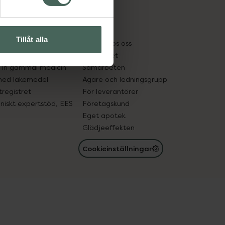
cept och läkemedel
Om oss
kter
Pressrum
Tillåt alla
tnadsskyddet
Jobba hos oss
edelsutbyte
Hållbarhet
in gammal medicin
Samarbeten
med läkemedel
Ägare och ledningsgrupp
registret
För leverantörer
oniskt expertstöd, EES
Företagskund
Eget apotek
Glädjeeffekten
Cookieinställningar