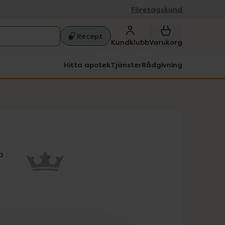
Företagskund
Recept
Kundklubb
Varukorg
Hitta apotek
Tjänster
Rådgivning
 