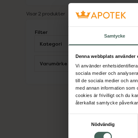
Visar 2 produkter
Filter
Samtycke
Kategori
Visa
Denna webbplats använder 
Varumärke
Visa
Vi använder enhetsidentifierar
sociala medier och analysera 
4
D
till de sociala medier och a
med annan information som du 
K
cookies är frivilligt och du k
återkallat samtycke påverkar 
Samtyckesval
Nödvändig