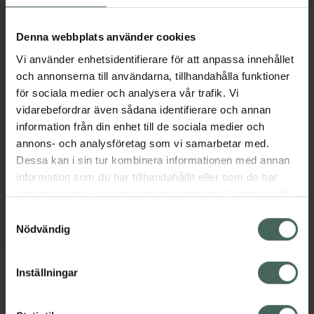
Denna webbplats använder cookies
Vi använder enhetsidentifierare för att anpassa innehållet
och annonserna till användarna, tillhandahålla funktioner
för sociala medier och analysera vår trafik. Vi
vidarebefordrar även sådana identifierare och annan
Diafarm Lactikitten
information från din enhet till de sociala medier och
Mjölkersättning till
annons- och analysföretag som vi samarbetar med.
kattungar 300 g
Dessa kan i sin tur kombinera informationen med annan
information som du har tillhandahållit eller som de har
Pris online
samlat in när du har använt deras tjänster. Samtycke till
169 kr
cookies är frivilligt och du kan när som helst ändra eller
Samtyckesval
återkalla ditt samtycke via webbplatsens
Mer info
Nödvändig
cookieinställningar. Ett återkallat samtycke påverkar inte
lagligheten av behandling som skett innan återkallelsen.
Inställningar
Kronans Apotek finns här för dig. Du hittar oss från Skåne i