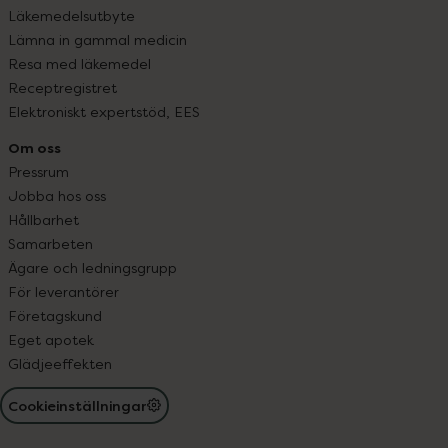
Läkemedelsutbyte
Lämna in gammal medicin
Resa med läkemedel
Receptregistret
Elektroniskt expertstöd, EES
Om oss
Pressrum
Jobba hos oss
Hållbarhet
Samarbeten
Ägare och ledningsgrupp
För leverantörer
Företagskund
Eget apotek
Glädjeeffekten
Cookieinställningar