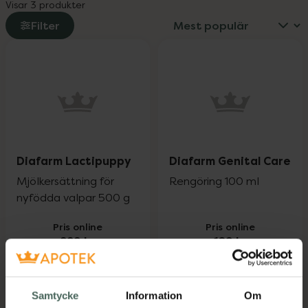
Visar 3 produkter
Filter
Diafarm Lactipuppy
Diafarm Genital Care
Mjölkersättning för
Rengöring 100 ml
nyfödda valpar 500 g
Pris online
Pris online
229 kr
189 kr
Diafarm Lactipuppy, 229 kr.
Diafarm Geni
Köp
Köp
Samtycke
Information
Om