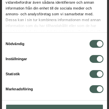
vidarebefordrar även sådana identifierare och annan
information från din enhet till de sociala medier och
annons- och analysföretag som vi samarbetar med.
Dessa kan i sin tur kombinera informationen med annan
information som du har tillhandahållit eller som de har
samlat in när du har använt deras tjänster. Samtycke till
cookies är frivilligt och du kan när som helst ändra eller
Samtyckesval
återkalla ditt samtycke via webbplatsens
Nödvändig
cookieinställningar. Ett återkallat samtycke påverkar inte
lagligheten av behandling som skett innan återkallelsen.
Inställningar
Statistik
Marknadsföring