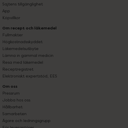
Sajtens tillgänglighet
App
Köpvillkor
Om recept och läkemedel
Fullmakter
Högkostnadsskyddet
Läkemedelsutbyte
Lämna in gammal medicin
Resa med läkemedel
Receptregistret
Elektroniskt expertstöd, EES
Om oss
Pressrum
Jobba hos oss
Hållbarhet
Samarbeten
Ägare och ledningsgrupp
För leverantörer