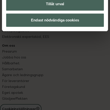
Fullmakter
Tillåt urval
Högkostnadsskyddet
Läkemedelsutbyte
Lämna in gammal medicin
Endast nödvändiga cookies
Resa med läkemedel
Receptregistret
Elektroniskt expertstöd, EES
Om oss
Pressrum
Jobba hos oss
Hållbarhet
Samarbeten
Ägare och ledningsgrupp
För leverantörer
Företagskund
Eget apotek
Glädjeeffekten
Cookieinställningar