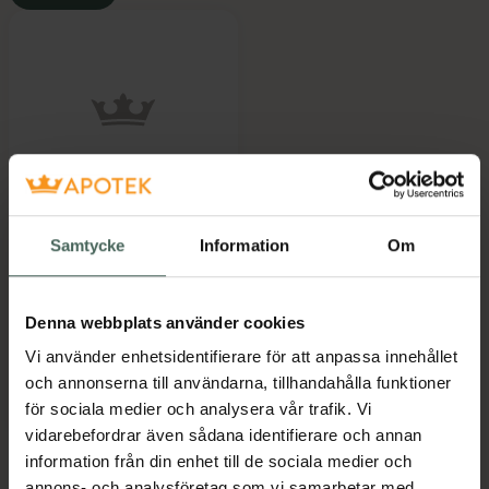
4.9 av 5 i omdöme
Dentosal Tandkräm
Samtycke
Information
Om
Med naturligt
polerande salt 75 ml
Denna webbplats använder cookies
Pris online
39 kr
Vi använder enhetsidentifierare för att anpassa innehållet
och annonserna till användarna, tillhandahålla funktioner
Dentosal Tandkräm, 39 kr.
Köp
för sociala medier och analysera vår trafik. Vi
vidarebefordrar även sådana identifierare och annan
information från din enhet till de sociala medier och
annons- och analysföretag som vi samarbetar med.