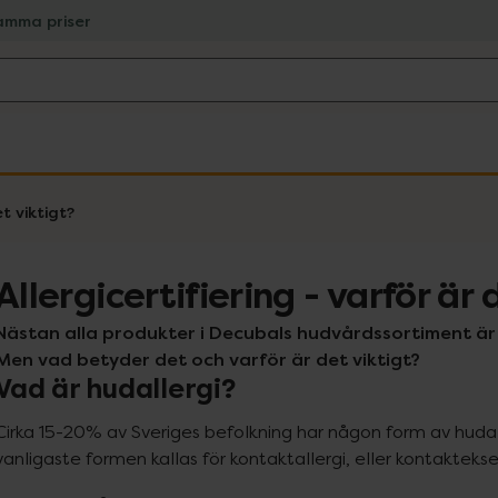
amma priser
et viktigt?
Allergicertifiering - varför är 
Nästan alla produkter i Decubals hudvårdssortiment är al
Men vad betyder det och varför är det viktigt?
Vad är hudallergi?
Cirka 15-20% av Sveriges befolkning har någon form av hudall
vanligaste formen kallas för kontaktallergi, eller kontakteks