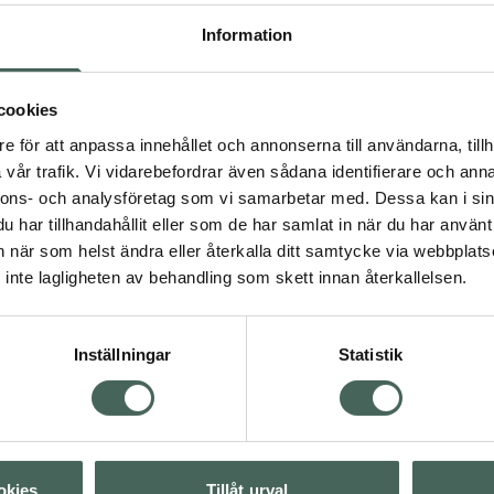
Leta efter produkter som är allergicertifierade
Information
Hudallergi uppenbarar sig ofta som en reaktion där huden blir
överanvändning av tex. vatten och tvål som rubbat hudbarriä
cookies
av exponering för ämnen huden är känslig för. Det är svårt at
e för att anpassa innehållet och annonserna till användarna, tillh
som oftast förekommer det genom att huden reagerar på 
vår trafik. Vi vidarebefordrar även sådana identifierare och anna
lång tid. De produkter som stannar kvar på huden, såsom deod
nnons- och analysföretag som vi samarbetar med. Dessa kan i sin
skillnad från produkter som sköljs av, såsom schampo eller tv
har tillhandahållit eller som de har samlat in när du har använt 
an när som helst ändra eller återkalla ditt samtycke via webbplats
ppa över Lista
Lista: . Innehåller 16 objekt.
inte lagligheten av behandling som skett innan återkallelsen.
Inställningar
Statistik
okies
Tillåt urval