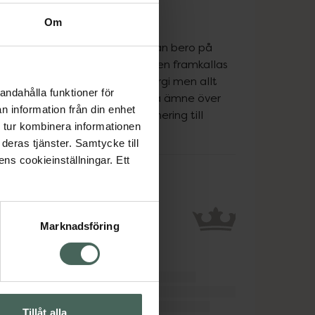
Om
 irriterad vilket bland annat kan bero på 
rens skydd. Hudallergi kan även framkallas 
t förutse vem som får hudallergi men allt 
andahålla funktioner för
frekvent användning av samma ämne över 
n information från din enhet
oranter, ger en större exponering till 
 tur kombinera informationen
ål.
deras tjänster. Samtycke till
ens cookieinställningar. Ett
Marknadsföring
Tillåt alla