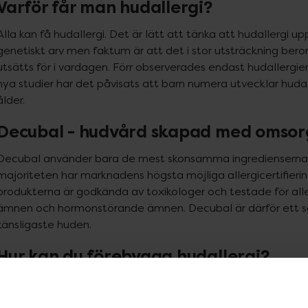
Varför får man hudallergi?
Alla kan få hudallergi. Det är lätt att tänka att hudallergi u
genetiskt arv men faktum är att det i stor utsträckning bero
utsätts för i vardagen. Förr observerades endast hudallergier
nya studier har det påvisats att barn numera utvecklar hudaller
ålder.
Decubal - hudvård skapad med omsor
Decubal använder bara de mest skonsamma ingredienserna. A
majoriteten har marknadens högsta möjliga allergicertifierin
produkterna är godkända av toxikologer och testade för alle
ämnen och hormonstörande ämnen. Decubal är därför ett säker
känsligaste huden.
Hur kan du förebygga hudallergi?
Undvik att använda produkter som innehåller kända eller 
Undvik att använda parfym eller produkter som innehålle