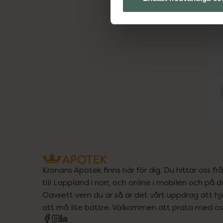
Kronans Apotek finns här för dig. Du hittar oss fr
till Lappland i norr, och online i mobilen och på d
Oavsett vem du är så är det vårt uppdrag att hjä
att må lite bättre. Välkommen att prata med os