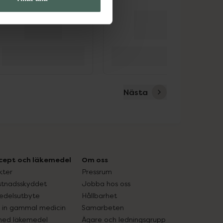
Nästa
cept och läkemedel
Om oss
kter
Pressrum
tnadsskyddet
Jobba hos oss
edelsutbyte
Hållbarhet
in gammal medicin
Samarbeten
med läkemedel
Ägare och ledningsgrupp