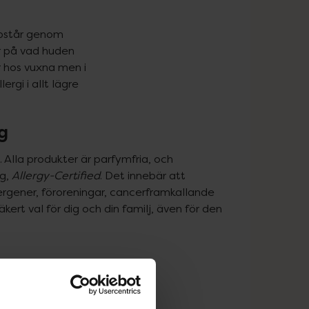
ppstår genom 
r på vad huden 
 hos vuxna men i 
gi i allt lägre 
g
lla produkter är parfymfria, och 
g, 
Allergy-Certified
. Det innebär att 
rgener, föroreningar, cancerframkallande 
t val för dig och din familj, även för den 
vanliga allergener
r parfym direkt på huden