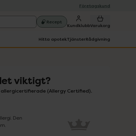
Företagskund
Recept
Kundklubb
Varukorg
Hitta apotek
Tjänster
Rådgivning
det viktigt?
lergicertifierade (Allergy Certified). 
ergi. Den 
em.