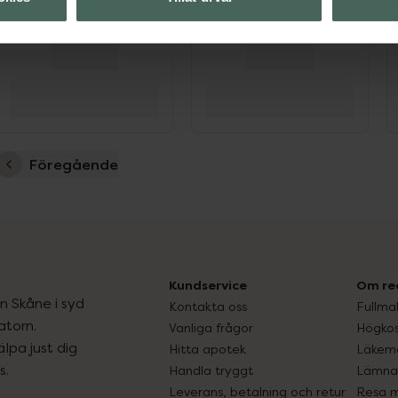
Föregående
Kundservice
Om re
ån Skåne i syd
Kontakta oss
Fullma
atorn.
Vanliga frågor
Högkos
lpa just dig
Hitta apotek
Läkem
s.
Handla tryggt
Lämna 
Leverans, betalning och retur
Resa 