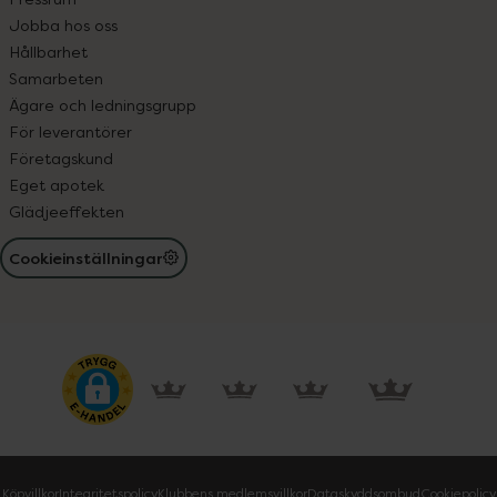
Jobba hos oss
Hållbarhet
Samarbeten
Ägare och ledningsgrupp
För leverantörer
Företagskund
Eget apotek
Glädjeeffekten
Cookieinställningar
Köpvillkor
Integritetspolicy
Klubbens medlemsvillkor
Dataskyddsombud
Cookiepolicy