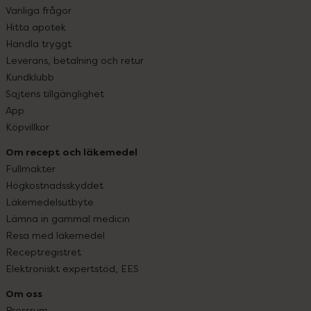
Vanliga frågor
Hitta apotek
Handla tryggt
Leverans, betalning och retur
Kundklubb
Sajtens tillgänglighet
App
Köpvillkor
Om recept och läkemedel
Fullmakter
Högkostnadsskyddet
Läkemedelsutbyte
Lämna in gammal medicin
Resa med läkemedel
Receptregistret
Elektroniskt expertstöd, EES
Om oss
Pressrum