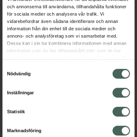
och annonserna till användarna, tillhandahålla funktioner
för sociala medier och analysera vår trafik. Vi
vidarebefordrar även sådana identifierare och annan
information från din enhet till de sociala medier och
annons- och analysföretag som vi samarbetar med.
Dessa kan i sin tur kombinera informationen med annan
information som du har tillhandahållit eller som de har
samlat in när du har använt deras tjänster. Samtycke till
cookies är frivilligt och du kan när som helst ändra eller
Samtyckesval
återkalla ditt samtycke via webbplatsens
Nödvändig
cookieinställningar. Ett återkallat samtycke påverkar inte
lagligheten av behandling som skett innan återkallelsen.
Inställningar
Statistik
Marknadsföring