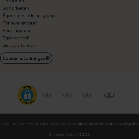
Hållbarhet
Samarbeten
Ägare och ledningsgrupp
För leverantörer
Företagskund
Eget apotek
Glädjeeffekten
Cookieinställningar
Köpvillkor
Integritetspolicy
Klubbens medlemsvillkor
Dataskyddsombud
Cookiepolicy
© Kronans Apotek AB
2026