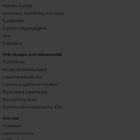
Handla tryggt
Leverans, betalning och retur
Kundklubb
Sajtens tillgänglighet
App
Köpvillkor
Om recept och läkemedel
Fullmakter
Högkostnadsskyddet
Läkemedelsutbyte
Lämna in gammal medicin
Resa med läkemedel
Receptregistret
Elektroniskt expertstöd, EES
Om oss
Pressrum
Jobba hos oss