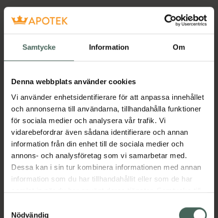
Samtycke
Information
Om
Denna webbplats använder cookies
Vi använder enhetsidentifierare för att anpassa innehållet
och annonserna till användarna, tillhandahålla funktioner
för sociala medier och analysera vår trafik. Vi
vidarebefordrar även sådana identifierare och annan
information från din enhet till de sociala medier och
annons- och analysföretag som vi samarbetar med.
Dessa kan i sin tur kombinera informationen med annan
information som du har tillhandahållit eller som de har
samlat in när du har använt deras tjänster. Samtycke till
cookies är frivilligt och du kan när som helst ändra eller
Samtyckesval
återkalla ditt samtycke via webbplatsens
Nödvändig