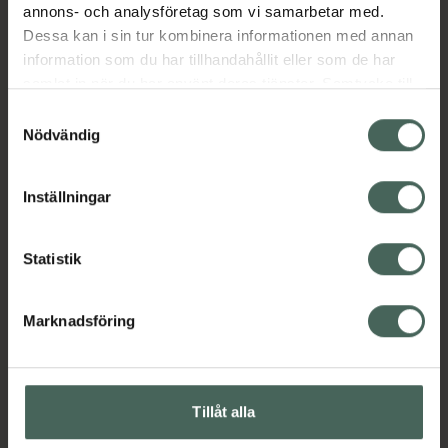
annons- och analysföretag som vi samarbetar med.
Dessa kan i sin tur kombinera informationen med annan
information som du har tillhandahållit eller som de har
samlat in när du har använt deras tjänster. Samtycke till
cookies är frivilligt och du kan när som helst ändra eller
Samtyckesval
återkalla ditt samtycke via webbplatsens
Nödvändig
cookieinställningar. Ett återkallat samtycke påverkar inte
lagligheten av behandling som skett innan återkallelsen.
Inställningar
Statistik
Marknadsföring
Tillåt alla