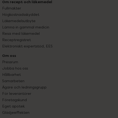
Om recept och läkemedel
Fullmakter
Högkostnadsskyddet
Läkemedelsutbyte
Lämna in gammal medicin
Resa med läkemedel
Receptregistret
Elektroniskt expertstöd, EES
Om oss
Pressrum
Jobba hos oss
Hållbarhet
Samarbeten
Ägare och ledningsgrupp
För leverantörer
Företagskund
Eget apotek
Glädjeeffekten