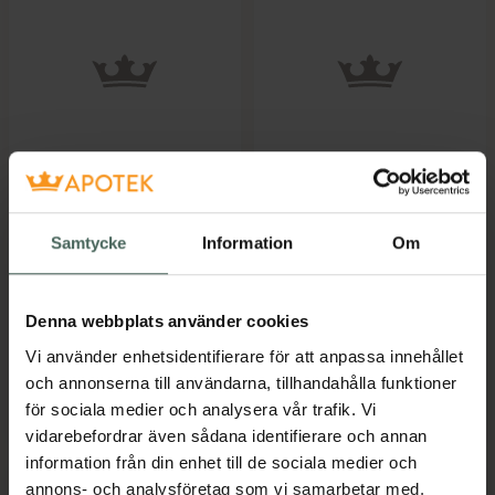
Cipralex 20 mg/ml
Cipralex
Escitalopram, Orala
Orala droppar, lösning
droppar, lösning, 15
Ebb Medical AB 20
Samtycke
Information
Om
millili...
mg/ml E...
Läkemedel
Läkemedel
Pris online
Pris online
Denna webbplats använder cookies
361,13 kr
360,88 kr
Vi använder enhetsidentifierare för att anpassa innehållet
Köp via
Köp via
och annonserna till användarna, tillhandahålla funktioner
recept
recept
för sociala medier och analysera vår trafik. Vi
vidarebefordrar även sådana identifierare och annan
information från din enhet till de sociala medier och
annons- och analysföretag som vi samarbetar med.