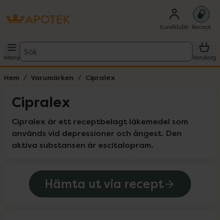
Kundklubb
Recept
Sök
Meny
Varukorg
Hem
Varumärken
Cipralex
Cipralex
Cipralex är ett receptbelagt läkemedel som 
används vid depressioner och ångest. Den 
aktiva substansen är escitalopram. 
Hämta ut via recept