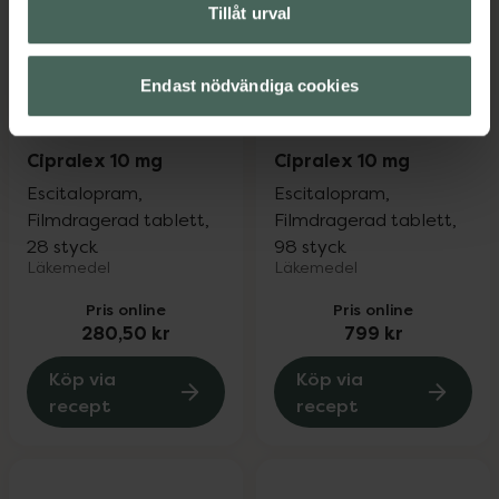
Tillåt urval
Endast nödvändiga cookies
Cipralex 10 mg
Cipralex 10 mg
Escitalopram,
Escitalopram,
Filmdragerad tablett,
Filmdragerad tablett,
28 styck
98 styck
Läkemedel
Läkemedel
Pris online
Pris online
280,50 kr
799 kr
Köp via
Köp via
recept
recept