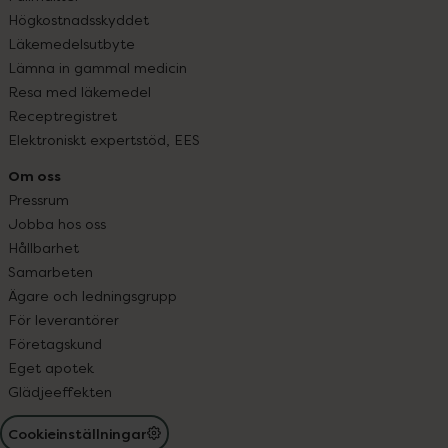
Högkostnadsskyddet
Läkemedelsutbyte
Lämna in gammal medicin
Resa med läkemedel
Receptregistret
Elektroniskt expertstöd, EES
Om oss
Pressrum
Jobba hos oss
Hållbarhet
Samarbeten
Ägare och ledningsgrupp
För leverantörer
Företagskund
Eget apotek
Glädjeeffekten
Cookieinställningar