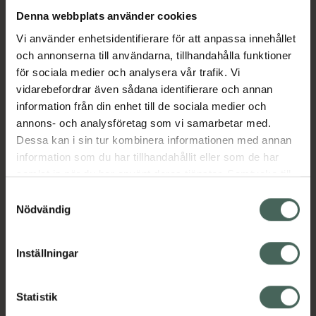
Denna webbplats använder cookies
Vi använder enhetsidentifierare för att anpassa innehållet
och annonserna till användarna, tillhandahålla funktioner
för sociala medier och analysera vår trafik. Vi
vidarebefordrar även sådana identifierare och annan
information från din enhet till de sociala medier och
annons- och analysföretag som vi samarbetar med.
Dessa kan i sin tur kombinera informationen med annan
information som du har tillhandahållit eller som de har
samlat in när du har använt deras tjänster. Samtycke till
cookies är frivilligt och du kan när som helst ändra eller
Samtyckesval
återkalla ditt samtycke via webbplatsens
Nödvändig
cookieinställningar. Ett återkallat samtycke påverkar inte
lagligheten av behandling som skett innan återkallelsen.
Inställningar
Statistik