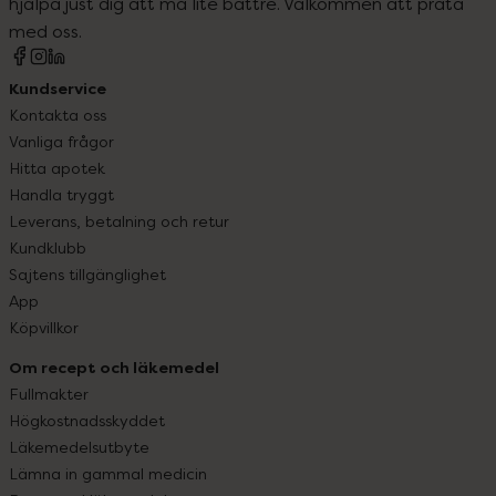
hjälpa just dig att må lite bättre. Välkommen att prata
med oss.
Kundservice
Kontakta oss
Vanliga frågor
Hitta apotek
Handla tryggt
Leverans, betalning och retur
Kundklubb
Sajtens tillgänglighet
App
Köpvillkor
Om recept och läkemedel
Fullmakter
Högkostnadsskyddet
Läkemedelsutbyte
Lämna in gammal medicin