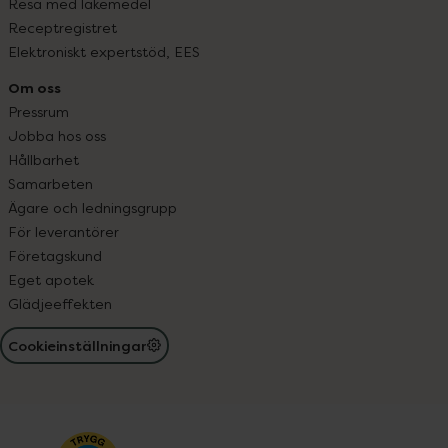
Resa med läkemedel
Receptregistret
Elektroniskt expertstöd, EES
Om oss
Pressrum
Jobba hos oss
Hållbarhet
Samarbeten
Ägare och ledningsgrupp
För leverantörer
Företagskund
Eget apotek
Glädjeeffekten
Cookieinställningar