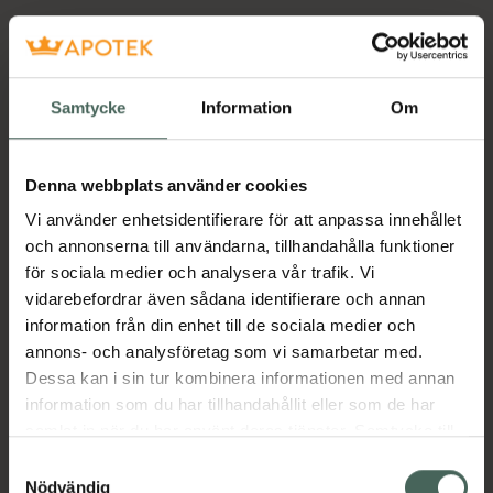
Samtycke
Information
Om
Denna webbplats använder cookies
Vi använder enhetsidentifierare för att anpassa innehållet
och annonserna till användarna, tillhandahålla funktioner
för sociala medier och analysera vår trafik. Vi
vidarebefordrar även sådana identifierare och annan
information från din enhet till de sociala medier och
annons- och analysföretag som vi samarbetar med.
Dessa kan i sin tur kombinera informationen med annan
information som du har tillhandahållit eller som de har
samlat in när du har använt deras tjänster. Samtycke till
cookies är frivilligt och du kan när som helst ändra eller
Samtyckesval
återkalla ditt samtycke via webbplatsens
Nödvändig