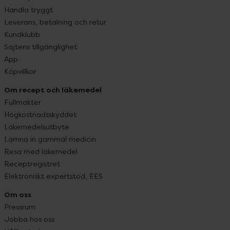
Handla tryggt
Leverans, betalning och retur
Kundklubb
Sajtens tillgänglighet
App
Köpvillkor
Om recept och läkemedel
Fullmakter
Högkostnadsskyddet
Läkemedelsutbyte
Lämna in gammal medicin
Resa med läkemedel
Receptregistret
Elektroniskt expertstöd, EES
Om oss
Pressrum
Jobba hos oss