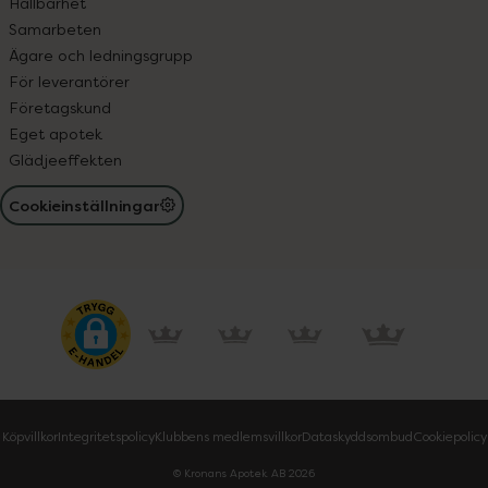
Hållbarhet
Samarbeten
Ägare och ledningsgrupp
För leverantörer
Företagskund
Eget apotek
Glädjeeffekten
Cookieinställningar
Köpvillkor
Integritetspolicy
Klubbens medlemsvillkor
Dataskyddsombud
Cookiepolicy
© Kronans Apotek AB
2026