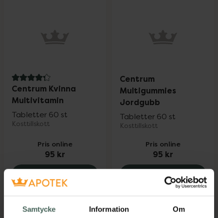
Centrum
4.3 av 5 i omdöme
Centrum Kvinna
Multigummies
Multivitamin
Jordgubb
Tabletter 60 st
Tabletter 60 st
Kosttillskott
Kosttillskott
Pris online
Pris online
95 kr
95 kr
Centrum Kvinna Multivitamin, 95 kr.
Centrum Mul
Köp
Köp
Samtycke
Information
Om