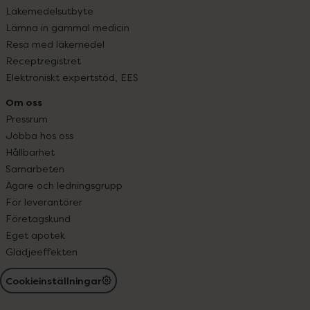
Läkemedelsutbyte
Lämna in gammal medicin
Resa med läkemedel
Receptregistret
Elektroniskt expertstöd, EES
Om oss
Pressrum
Jobba hos oss
Hållbarhet
Samarbeten
Ägare och ledningsgrupp
För leverantörer
Företagskund
Eget apotek
Glädjeeffekten
Cookieinställningar