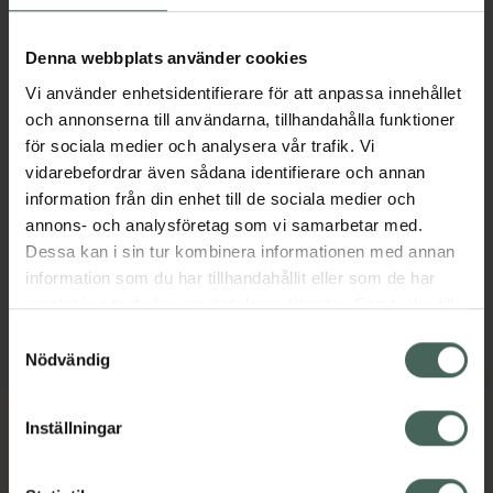
Denna webbplats använder cookies
Vi använder enhetsidentifierare för att anpassa innehållet
och annonserna till användarna, tillhandahålla funktioner
för sociala medier och analysera vår trafik. Vi
Centrum Man
4.7 av 5 i omdöme
Centrum Omega3
vidarebefordrar även sådana identifierare och annan
Multivitam
multivitamin
information från din enhet till de sociala medier och
Tabletter 60 st
annons- och analysföretag som vi samarbetar med.
Tabletter 90 st
Kosttillskott
Kosttillskott
Dessa kan i sin tur kombinera informationen med annan
information som du har tillhandahållit eller som de har
Pris online
Pris online
samlat in när du har använt deras tjänster. Samtycke till
169 kr
95 kr
cookies är frivilligt och du kan när som helst ändra eller
Samtyckesval
Centrum Omega3 multivitamin, 169 kr.
Centrum Man
återkalla ditt samtycke via webbplatsens
Köp
Köp
Nödvändig
cookieinställningar. Ett återkallat samtycke påverkar inte
lagligheten av behandling som skett innan återkallelsen.
Inställningar
Kronans Apotek finns här för dig. Du hittar oss från Skåne i