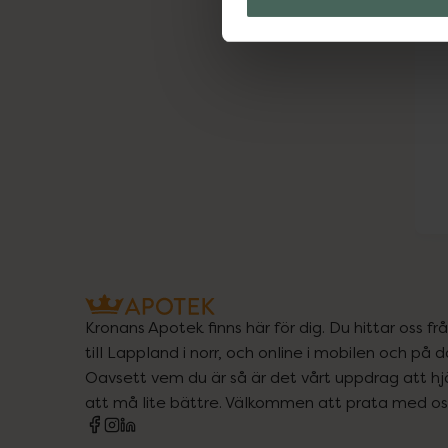
Kronans Apotek finns här för dig. Du hittar oss fr
till Lappland i norr, och online i mobilen och på d
Oavsett vem du är så är det vårt uppdrag att hjä
att må lite bättre. Välkommen att prata med os