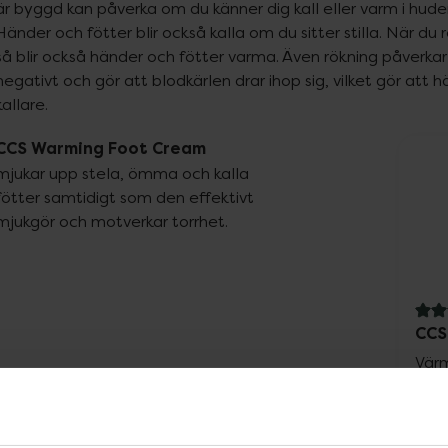
är byggd kan påverka om du känner dig kall eller varm i huden
Händer och fötter blir också kalla om du sitter stilla. När du r
så blir också händer och fötter varma. Även rökning påverkar 
negativt och gör att blodkärlen drar ihop sig, vilket gör att hä
kallare.
CCS Warming Foot Cream
mjukar upp stela, ömma och kalla 
fötter samtidigt som den effektivt 
mjukgör och motverkar torrhet.
4.3 
CCS
Vär