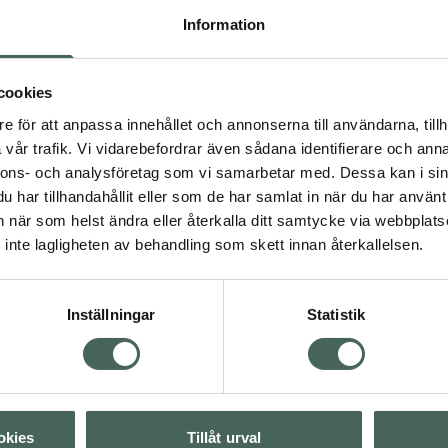
Information
Fotkrämen passar även utmärkt för en stimulerande och vä
cookies
inspirerad doft av lavendel, enbär och frisk citrus. För ökad e
e för att anpassa innehållet och annonserna till användarna, tillh
efter duschen på handdukstorra fötter. Om huden är lite fuk
vår trafik. Vi vidarebefordrar även sådana identifierare och anna
effekten av krämen ännu mer.
nnons- och analysföretag som vi samarbetar med. Dessa kan i sin
har tillhandahållit eller som de har samlat in när du har använt 
Om dina fötter är mycket torra och har förtjockad hud så kan det
an när som helst ändra eller återkalla ditt samtycke via webbplats
effekt av de värmande egenskaperna. Då kan du ändå forts
inte lagligheten av behandling som skett innan återkallelsen.
mjukgörande och återfuktande egenskaperna.
Om du har mycket torra fötter 
Inställningar
Statistik
eller förtjockad hud, testa__ CCS 
cracked heel repair __för att få 
mer effekt på den förtjockade 
huden tack vare produktens 
exfolierande egenskaper.
okies
Tillåt urval