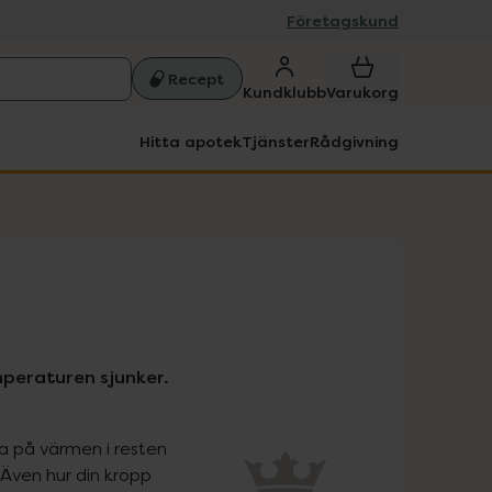
Företagskund
Recept
Kundklubb
Varukorg
Hitta apotek
Tjänster
Rådgivning
emperaturen sjunker.
a på värmen i resten 
ven hur din kropp 