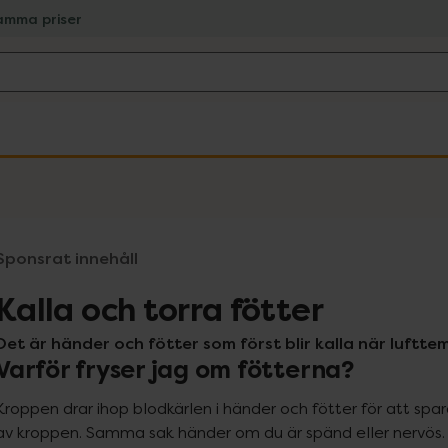
amma priser
Sponsrat innehåll
Kalla och torra fötter
Det är händer och fötter som först blir kalla när luftt
Varför fryser jag om fötterna?
Kroppen drar ihop blodkärlen i händer och fötter för att spar
av kroppen. Samma sak händer om du är spänd eller nervös. Ä