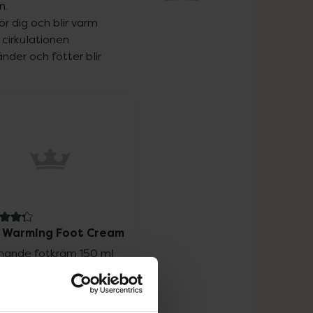
.

ör dig och blir varm 
cirkulationen 
nder och fötter blir 
av 5 i omdöme
 Warming Foot Cream
mande fotkräm 150 ml
Pris online
125 kr