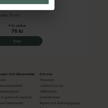
 av 5 i omdöme
 Cracked Heel Repair
kräm 75 ml
Pris online
76 kr
CCS Cracked Heel Repair, 76 kr.
Köp
cept och läkemedel
Om oss
kter
Pressrum
tnadsskyddet
Jobba hos oss
edelsutbyte
Hållbarhet
in gammal medicin
Samarbeten
med läkemedel
Ägare och ledningsgrupp