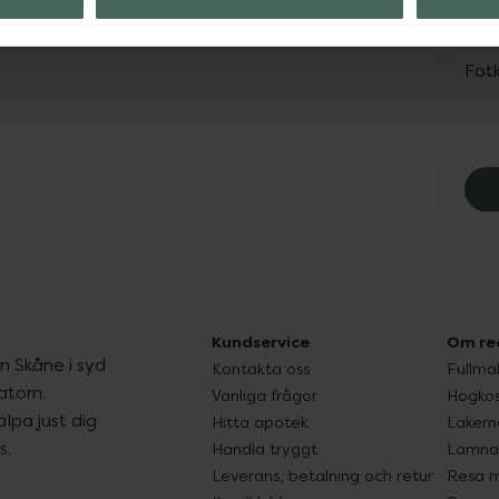
4.6
CCS
Fot
Kundservice
Om re
ån Skåne i syd
Kontakta oss
Fullma
atorn.
Vanliga frågor
Högkos
lpa just dig
Hitta apotek
Läkem
s.
Handla tryggt
Lämna 
Leverans, betalning och retur
Resa 