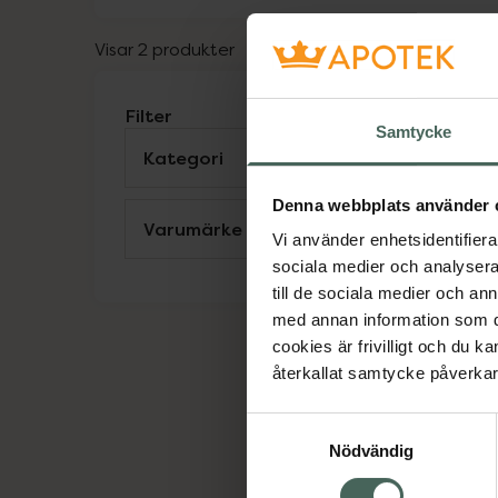
Visar 2 produkter
Filter
Samtycke
Kategori
Visa
Denna webbplats använder 
Varumärke
Visa
Vi använder enhetsidentifierar
B
sociala medier och analysera 
E
till de sociala medier och a
med annan information som du 
F
cookies är frivilligt och du k
återkallat samtycke påverkar 
Samtyckesval
Nödvändig