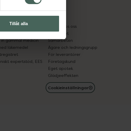
cept och läkemedel
Om oss
kter
Pressrum
Tillåt alla
tnadsskyddet
Jobba hos oss
edelsutbyte
Hållbarhet
in gammal medicin
Samarbeten
med läkemedel
Ägare och ledningsgrupp
registret
För leverantörer
oniskt expertstöd, EES
Företagskund
Eget apotek
Glädjeeffekten
Cookieinställningar