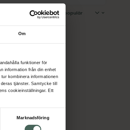
Om
andahålla funktioner för
äger
n information från din enhet
 tur kombinera informationen
deras tjänster. Samtycke till
ens cookieinställningar. Ett
 Äppelcidervinäger EKO, 113 kr.
Marknadsföring