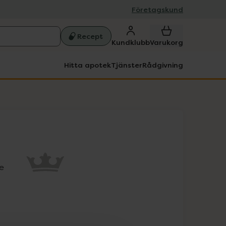
Företagskund
Recept
Kundklubb
Varukorg
Hitta apotek
Tjänster
Rådgivning
e 