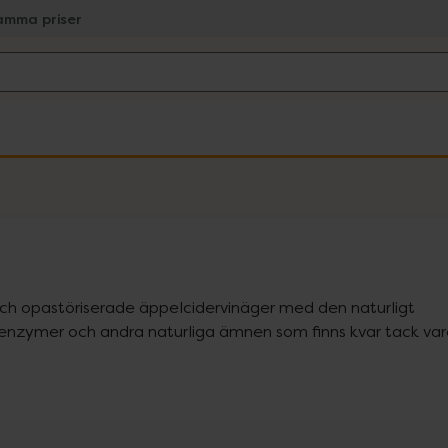
amma priser
 och opastöriserade äppelcidervinäger med den naturligt 
nzymer och andra naturliga ämnen som finns kvar tack var