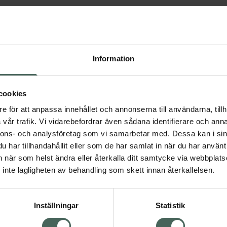
Information
cookies
Nyhet
Nyhet
e för att anpassa innehållet och annonserna till användarna, tillh
ragg Äppelcidervinäger
Bragg Äppelcidervin
vår trafik. Vi vidarebefordrar även sådana identifierare och anna
KO
EKO
nnons- och analysföretag som vi samarbetar med. Dessa kan i sin
har tillhandahållit eller som de har samlat in när du har använt 
lytande 946 ml
Flytande 473 ml
an när som helst ändra eller återkalla ditt samtycke via webbplats
Pris online
Pris online
inte lagligheten av behandling som skett innan återkallelsen.
185 kr
113 kr
Bragg Äppelcidervinäger EKO, 185 kr.
Bragg
Köp
Köp
Inställningar
Statistik