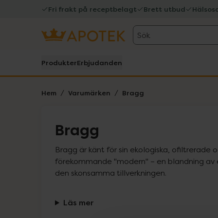
Fri frakt på receptbelagt
Brett utbud
Hälsos
Sök
Produkter
Erbjudanden
Hem
Varumärken
Bragg
Bragg
Bragg är känt för sin ekologiska, ofiltrerade
förekommande "modern" – en blandning av e
den skonsamma tillverkningen.
Läs mer