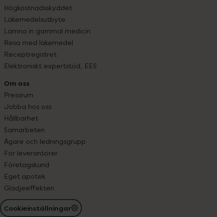
Högkostnadsskyddet
Läkemedelsutbyte
Lämna in gammal medicin
Resa med läkemedel
Receptregistret
Elektroniskt expertstöd, EES
Om oss
Pressrum
Jobba hos oss
Hållbarhet
Samarbeten
Ägare och ledningsgrupp
För leverantörer
Företagskund
Eget apotek
Glädjeeffekten
Cookieinställningar