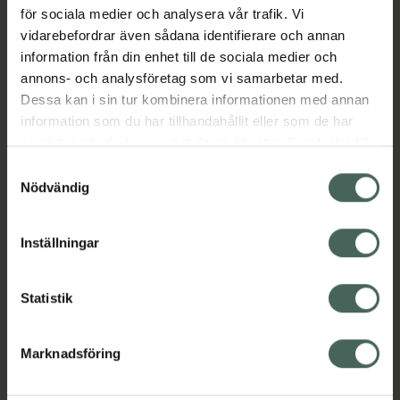
för sociala medier och analysera vår trafik. Vi
vidarebefordrar även sådana identifierare och annan
information från din enhet till de sociala medier och
annons- och analysföretag som vi samarbetar med.
Dessa kan i sin tur kombinera informationen med annan
information som du har tillhandahållit eller som de har
samlat in när du har använt deras tjänster. Samtycke till
cookies är frivilligt och du kan när som helst ändra eller
Samtyckesval
återkalla ditt samtycke via webbplatsens
Nödvändig
cookieinställningar. Ett återkallat samtycke påverkar inte
lagligheten av behandling som skett innan återkallelsen.
Inställningar
Statistik
Marknadsföring