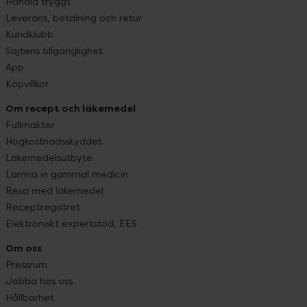
Handla tryggt
Leverans, betalning och retur
Kundklubb
Sajtens tillgänglighet
App
Köpvillkor
Om recept och läkemedel
Fullmakter
Högkostnadsskyddet
Läkemedelsutbyte
Lämna in gammal medicin
Resa med läkemedel
Receptregistret
Elektroniskt expertstöd, EES
Om oss
Pressrum
Jobba hos oss
Hållbarhet