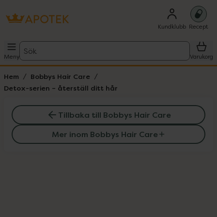
Kundklubb
Recept
Sök
Meny
Varukorg
Hem
Bobbys Hair Care
Detox-serien – återställ ditt hår
Tillbaka till Bobbys Hair Care
Mer inom Bobbys Hair Care