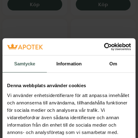
Biosan Redasin Plus, 226 kr.
Biosan Basi
Köp
Köp
Samtycke
Information
Om
Biosan Basica Direkt
Biosan Magnesium
Diasporal® 400
Granulat
Denna webbplats använder cookies
Extra
Kosttillskott
Vi använder enhetsidentifierare för att anpassa innehållet
Granulat 20 st
och annonserna till användarna, tillhandahålla funktioner
doseringssticks
för sociala medier och analysera vår trafik. Vi
Kosttillskott
vidarebefordrar även sådana identifierare och annan
Pris online
Pris online
information från din enhet till de sociala medier och
169 kr
165 kr
annons- och analysföretag som vi samarbetar med.