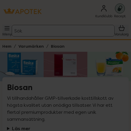
Kundklubb
Recept
Sök
Meny
Varukorg
Hem
Varumärken
Biosan
Biosan
Vi tillhandahåller GMP-tillverkade kosttillskott av 
högsta kvalitet utan onödiga tillsatser. Vi har ett 
flertal premiumprodukter med egen unik 
sammansättning.
Läs mer