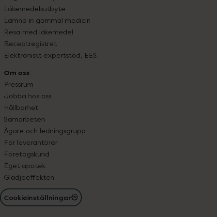
Läkemedelsutbyte
Lämna in gammal medicin
Resa med läkemedel
Receptregistret
Elektroniskt expertstöd, EES
Om oss
Pressrum
Jobba hos oss
Hållbarhet
Samarbeten
Ägare och ledningsgrupp
För leverantörer
Företagskund
Eget apotek
Glädjeeffekten
Cookieinställningar