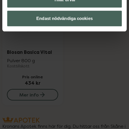
Endast nödvändiga cookies
Biosan Basica Vital
Pulver 800 g
Kosttillskott
Pris online
434 kr
Mer info
Kronans Apotek finns här för dig. Du hittar oss från Skåne i