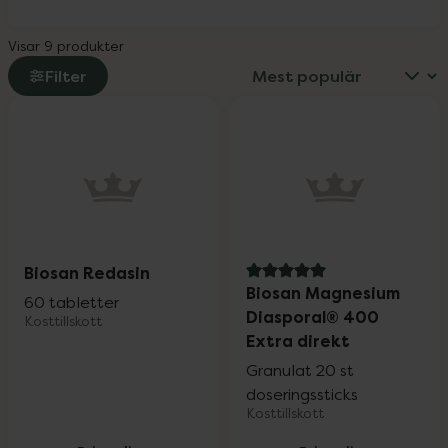
Visar 9 produkter
Filter
Biosan Redasin
5 av 5 i omdöme
Biosan Magnesium
60 tabletter
Diasporal® 400
Kosttillskott
Extra direkt
Granulat 20 st
doseringssticks
Kosttillskott