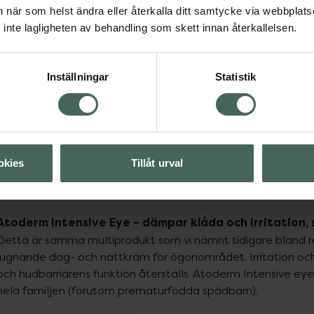
an när som helst ändra eller återkalla ditt samtycke via webbplats
inte lagligheten av behandling som skett innan återkallelsen.
Inställningar
Statistik
Föregående
Ansiktsvård
okies
Tillåt urval
Atoderm-serien innehåller även produkter som är speciellt fr
ansiktskräm och en ögonkräm som stärker, lugnar och vårdar 
Atoderm Intensive Eye – dämpar klåda och irritation
Detta är samma multiprodukt som vi nämnt tidigare bland re
lugnande dag- och nattkräm för ögonområdet. Irritation och
och hudbarriärens funktion återställs. Atoderm Intensive ey
hela familjen (förutom prematurfödda spädbarn).