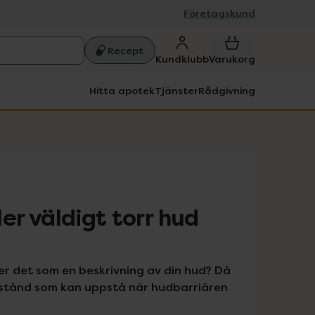
Företagskund
Recept
Kundklubb
Varukorg
Hitta apotek
Tjänster
Rådgivning
er väldigt torr hud
er det som en beskrivning av din hud? Då 
lstånd som kan uppstå när hudbarriären 