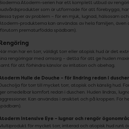
Bioderma Atoderm-serien har ett komplett utbud av rengöri
hudvårdsprodukter som är utformade för att förebygga, hant
dessa typer av problem – för en mjuk, lugnad, hälsosam och
Atoderm-produkterna kan användas av hela familjen, även de
(förutom prematurfödda spädbarn).
Rengöring
När man har en torr, väldigt torr eller atopisk hud är det extra
sina rengöringar med omsorg – detta för att ge huden maxi
samt för att förhindra känslor av irritation och obehag.
Atoderm Huile de Douche – för lindring redan i dusche
Duscholja för torr till mycket torr, atopisk och känslig hud. F
ger omedelbar komfort redan i duschen. Huden lindras, lugna
aggressioner. Kan användas i ansiktet och på kroppen. För h
spädbarn).
Atoderm Intensive Eye – lugnar och rengör ögonområ
Multiprodukt för mycket torr, irriterad och atopisk hud runt ö