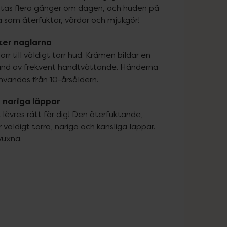
vättas flera gånger om dagen, och huden på 
 som återfuktar, vårdar och mjukgör!
ker naglarna
till väldigt torr hud. Krämen bildar en 
und av frekvent handtvättande. Händerna 
nvändas från 10-årsåldern.
 nariga läppar
lèvres rätt för dig! Den återfuktande, 
ldigt torra, nariga och känsliga läppar. 
vuxna.