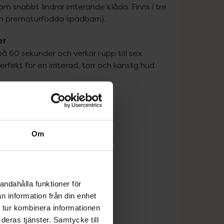
snabbt lindrar irriterande klåda. Finns i tre 
tom prematurfödda spädbarn).
er
 60 sekunder och verkar i upp till sex 
ekt för en irriterad, torr och känslig hud 
Om
andahålla funktioner för
n information från din enhet
 tur kombinera informationen
deras tjänster. Samtycke till