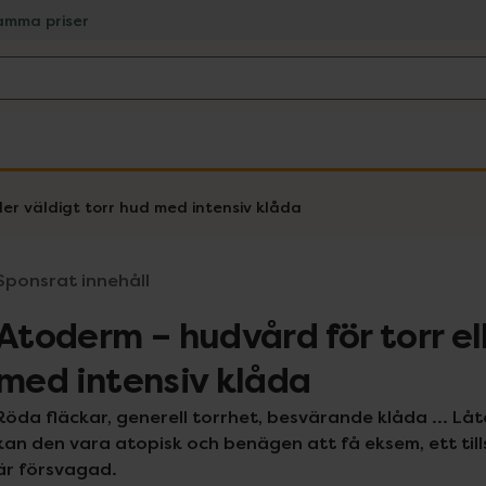
amma priser
ler väldigt torr hud med intensiv klåda
Sponsrat innehåll
Atoderm – hudvård för torr ell
med intensiv klåda
Röda fläckar, generell torrhet, besvärande klåda ... Låt
kan den vara atopisk och benägen att få eksem, ett til
är försvagad.