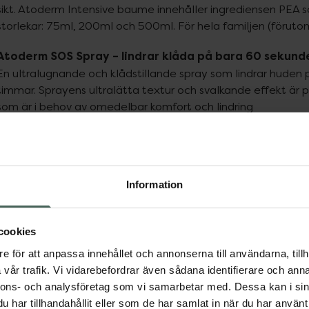
sikt. Atoderm Intensive baume innehåller ingrediensen PEA som 
storlekar: 75ml, 200ml och 500ml. För hela familjen (föru
Atoderm SOS Spray – lindrar klåda på bara 60 sekund
En ultralugnande och klådstillande spray som lindrar huden på
timmar. Sprayens ultralätta textur och svalkande effekt är perf
som är i behov av omedelbar komfort och lindring
ppa över Lista
Lista: . Innehåller 3 objekt.
Information
cookies
e för att anpassa innehållet och annonserna till användarna, tillh
vår trafik. Vi vidarebefordrar även sådana identifierare och anna
nnons- och analysföretag som vi samarbetar med. Dessa kan i sin
har tillhandahållit eller som de har samlat in när du har använt 