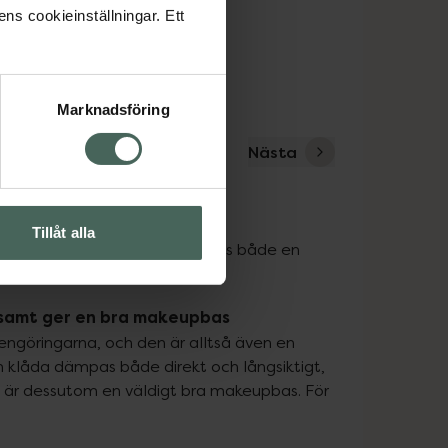
ens cookieinställningar. Ett
Marknadsföring
Nästa
Tillåt alla
amtagna för ansiktet. Här finns både en 
en känslig hud.
, samt ger en bra makeupbas
ngöringarna, och den är alltså även en 
 klåda dämpas både direkt och långsiktigt, 
e är dessutom en väldigt bra makeupbas. För 