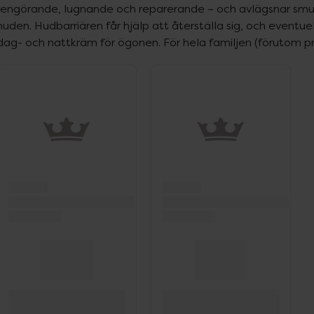
rengörande, lugnande och reparerande – och avlägsnar smuts
huden. Hudbarriären får hjälp att återställa sig, och event
dag- och nattkräm för ögonen. För hela familjen (förutom 
ppa över Lista
Lista: . Innehåller 2 objekt.