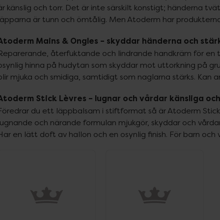
är känslig och torr. Det är inte särskilt konstigt; händerna t
läpparna är tunn och ömtålig. Men Atoderm har produkterna
Atoderm Mains & Ongles – skyddar händerna och stär
Reparerande, återfuktande och lindrande handkräm för en torr 
osynlig hinna på hudytan som skyddar mot uttorkning på gr
blir mjuka och smidiga, samtidigt som naglarna stärks. Kan a
Atoderm Stick Lèvres – lugnar och vårdar känsliga och
Föredrar du ett läppbalsam i stiftformat så är Atoderm Stick 
lugnande och närande formulan mjukgör, skyddar och vårdar vä
Har en lätt doft av hallon och en osynlig finish. För barn och 
ppa över Lista
Lista: . Innehåller 2 objekt.