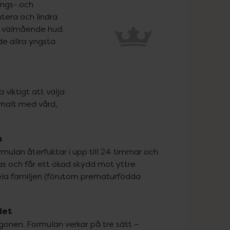
ngs- och 
era och lindra 
 välmående hud. 
 allra yngsta 
 viktigt att välja 
malt med vård, 
n
ormulan återfuktar i upp till 24 timmar och 
s och får ett ökad skydd mot yttre 
ela familjen (förutom prematurfödda 
det
gonen. Formulan verkar på tre sätt – 