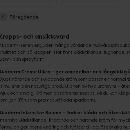
Föregående
Kropps- och ansiktsvård
Atoderm-serien erbjuder många vårdande hudvårdsprodukte
ansiktet och på kroppen. Här finns klådstillande, lugnande, 
kräm- och sprayform.
Atoderm Crème Ultra – ger omedelbar och långsiktig 
Djupt närande och skyddande kräm som passar en normal till 
stimulerar den naturliga produktionen av hyaluronsyra – åter
mjuk och smidig. Krämen absorberas snabbt, så du kan klä på d
familjen (förutom prematurfödda spädbarn).
Atoderm Intensive Baume – lindrar klåda och återstäl
Intensivt klådstillande, lindrande och närande kräm för mycket 
Formulan ger intensiv näring och hjälper till att återställa hu