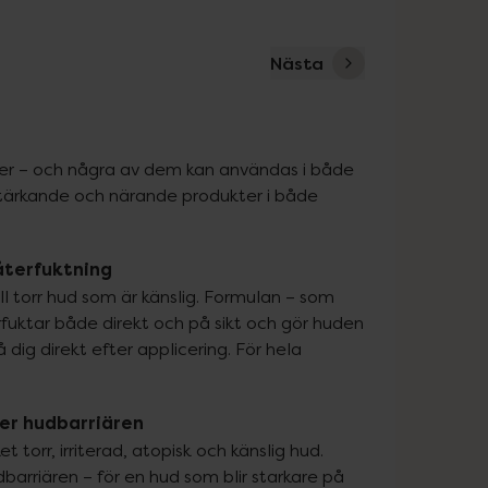
Nästa
r – och några av dem kan användas i både 
stärkande och närande produkter i både 
återfuktning
torr hud som är känslig. Formulan – som 
fuktar både direkt och på sikt och gör huden 
ig direkt efter applicering. För hela 
ler hudbarriären
torr, irriterad, atopisk och känslig hud. 
dbarriären – för en hud som blir starkare på 