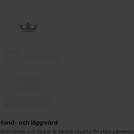
ppa över Lista
Lista: . Innehåller 1 objekt.
Hand- och läppvård
Dina händer och läppar är särskilt utsatta för yttre påverkan,