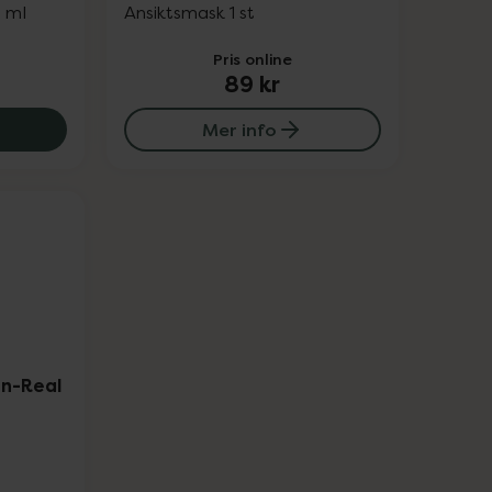
0 ml
Ansiktsmask 1 st
Pris online
89 kr
nce Soothing Barrier Cleansing Foam, 181.31 kr.
Mer info
en-Real