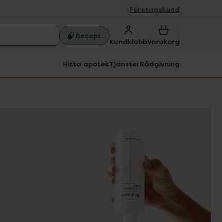
Företagskund
Recept
Kundklubb
Varukorg
Hitta apotek
Tjänster
Rådgivning