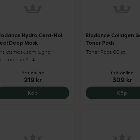
iodance Hydro Cera-Nol
Biodance Collagen G
eal Deep Mask
Toner Pads
nsiktsmask som lugnar
Toner Pads 60 st
rriterad hud 4 st
Pris online
Pris online
219 kr
309 kr
Biodance Hydro Cera-Nol Real Deep Mask
Biod
Köp
Köp