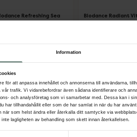
iodance Refreshing Sea
Biodance Radiant Vi
elp Real Deep Mask
Niacinamide Real D
Mask
nsiktsmask 1 st
Ansiktsmask 1 st
Pris online
Pris online
Information
249 kr
89 kr
Biodance Refreshing Sea Kelp Real Deep
Biod
Köp
Köp
cookies
e för att anpassa innehållet och annonserna till användarna, tillh
vår trafik. Vi vidarebefordrar även sådana identifierare och anna
nnons- och analysföretag som vi samarbetar med. Dessa kan i sin
har tillhandahållit eller som de har samlat in när du har använt 
an när som helst ändra eller återkalla ditt samtycke via webbplats
inte lagligheten av behandling som skett innan återkallelsen.