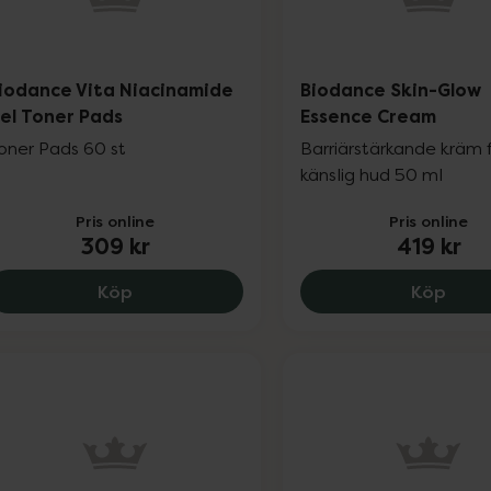
iodance Vita Niacinamide
Biodance Skin-Glow
el Toner Pads
Essence Cream
oner Pads 60 st
Barriärstärkande kräm 
känslig hud 50 ml
Pris online
Pris online
309 kr
419 kr
Biodance Vita Niacinamide Gel Toner Pad
Biod
Köp
Köp