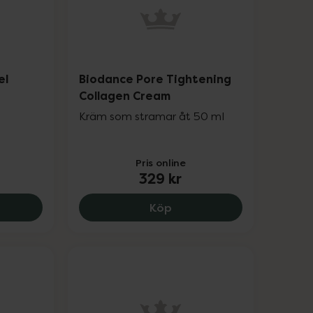
el
Biodance Pore Tightening
Collagen Cream
Kräm som stramar åt 50 ml
Pris online
329 kr
, 219 kr.
ance Collagen Gel Toner Pads, 309 kr.
Biodance Pore Tightenin
Köp