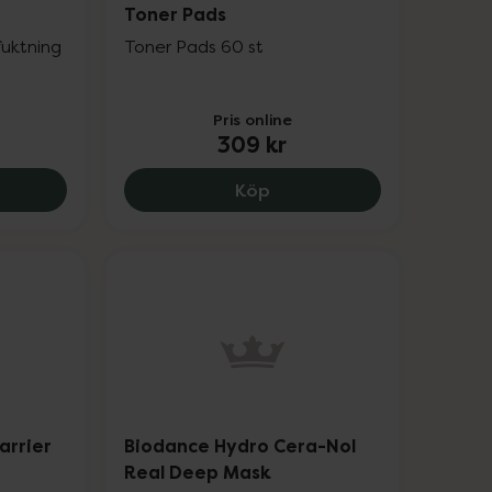
Toner Pads
fuktning
Toner Pads 60 st
Pris online
309 kr
er, 176.26 kr.
ance Hydro Cera-Nol Ampoule, 329 kr.
Biodance Sea Kelp Gel To
Köp
arrier
Biodance Hydro Cera-Nol
Real Deep Mask