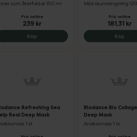
oner som återfuktar 150 ml
Mild skumrengöring 12
Pris online
Pris online
239 kr
181,31 kr
Biodance First Synergy Toner, 239 kr.
Bioda
Köp
Köp
iodance Refreshing Sea
Biodance Bio Collag
elp Real Deep Mask
Deep Mask
nsiktsmask 1 st
Ansiktsmask 1 st
Pris online
Pris online