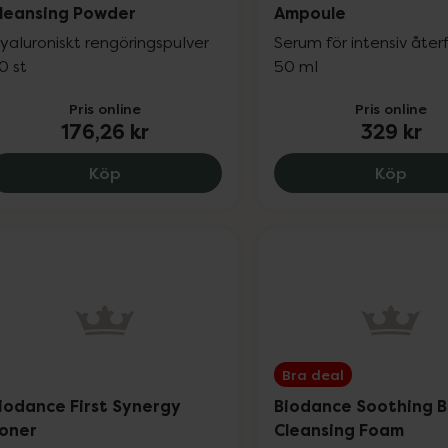
leansing Powder
Ampoule
yaluroniskt rengöringspulver
Serum för intensiv åter
0 st
50 ml
Pris online
Pris online
176,26 kr
329 kr
Biodance Hydro Ceramide Cleansing Powd
Biod
Köp
Köp
Bra deal
iodance First Synergy
Biodance Soothing B
oner
Cleansing Foam