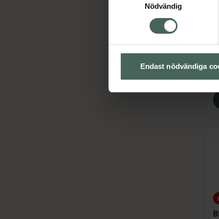
Nödvändig
4
B
C
S
Endast nödvändiga co
B