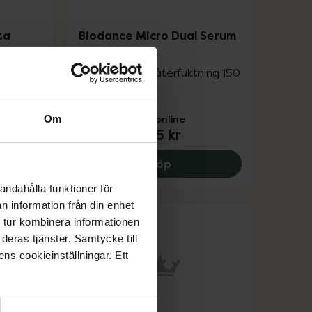
ta
Biodance Micro Dual Serum
eep
Toner
Toner för djup återfuktning 150
ml
Pris online
Om
225 kr
 Mask, 249 kr.
ance Radiant Vita Niacinamide Real Deep Mask, 89 kr.
Biodance Micro Dual Seru
Köp
andahålla funktioner för
n information från din enhet
 tur kombinera informationen
deras tjänster. Samtycke till
ens cookieinställningar. Ett