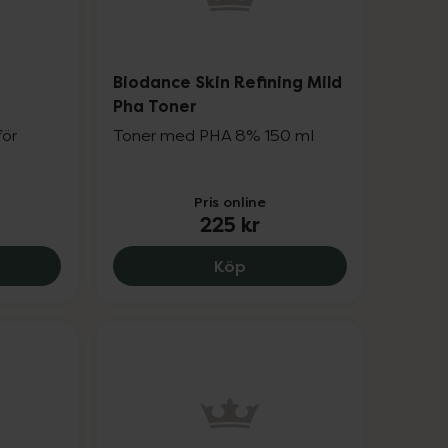
Biodance Skin Refining Mild
Pha Toner
för
Toner med PHA 8% 150 ml
Pris online
225 kr
s, 309 kr.
ance Skin-Glow Essence Cream, 419 kr.
Biodance Skin Refining Mi
Köp