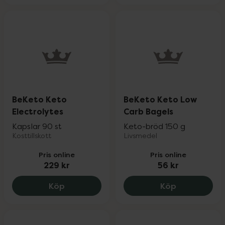
BeKeto Keto
BeKeto Keto Low
Electrolytes
Carb Bagels
Kapslar 90 st
Keto-bröd 150 g
Kosttillskott
Livsmedel
Pris online
Pris online
229 kr
56 kr
BeKeto Keto Electrolytes, 229 kr.
BeKeto Keto
Köp
Köp