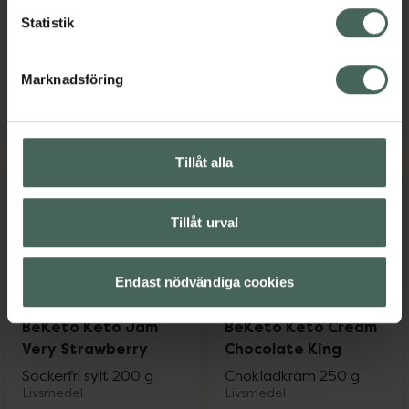
Livsmedel
Choklad 80 g
Statistik
Livsmedel
Pris online
Pris online
Marknadsföring
32,90 kr
52 kr
BeKeto Keto Bar Tropical Coconut, 32.9
BeKeto Keto
Köp
Köp
Tillåt alla
Tillåt urval
Endast nödvändiga cookies
BeKeto Keto Jam
BeKeto Keto Cream
Very Strawberry
Chocolate King
Sockerfri sylt 200 g
Chokladkräm 250 g
Livsmedel
Livsmedel