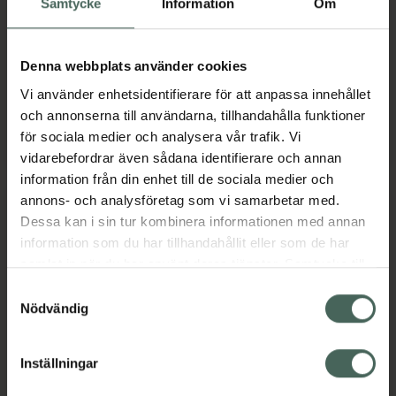
Samtycke
Information
Om
Hazelnut+MCT
Bar 40 g
Livsmedel
Hasselnötskräm 250 g
Livsmedel
Denna webbplats använder cookies
Pris online
Pris online
Vi använder enhetsidentifierare för att anpassa innehållet
32,90 kr
119 kr
och annonserna till användarna, tillhandahålla funktioner
för sociala medier och analysera vår trafik. Vi
BeKeto Keto Bar Magnetic Peanut, 32.9
BeKeto Keto
Köp
Köp
vidarebefordrar även sådana identifierare och annan
information från din enhet till de sociala medier och
annons- och analysföretag som vi samarbetar med.
Dessa kan i sin tur kombinera informationen med annan
information som du har tillhandahållit eller som de har
samlat in när du har använt deras tjänster. Samtycke till
cookies är frivilligt och du kan när som helst ändra eller
Samtyckesval
återkalla ditt samtycke via webbplatsens
Nödvändig
cookieinställningar. Ett återkallat samtycke påverkar inte
BeKeto Keto Bar
BeKeto Keto
lagligheten av behandling som skett innan återkallelsen.
Tropical Coconut
Chocolate Crunchy
Inställningar
Almond
Bar 40 g