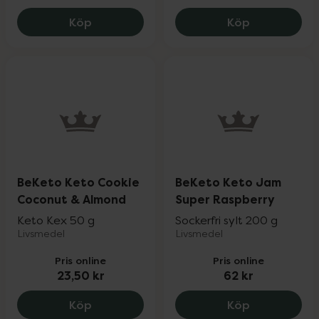
BeKeto Keto Cookie Peanut Butter, 23.5
BeKeto Keto
Köp
Köp
BeKeto Keto Cookie
BeKeto Keto Jam
Coconut & Almond
Super Raspberry
Keto Kex 50 g
Sockerfri sylt 200 g
Livsmedel
Livsmedel
Pris online
Pris online
23,50 kr
62 kr
BeKeto Keto Cookie Coconut & Almond, 
BeKeto Keto
Köp
Köp