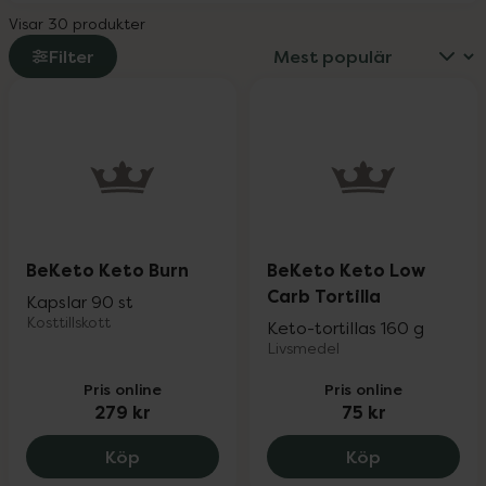
Visar 30 produkter
Filter
BeKeto Keto Burn
BeKeto Keto Low
Carb Tortilla
Kapslar 90 st
Kosttillskott
Keto-tortillas 160 g
Livsmedel
Pris online
Pris online
279 kr
75 kr
BeKeto Keto Burn, 279 kr.
BeKeto Keto 
Köp
Köp