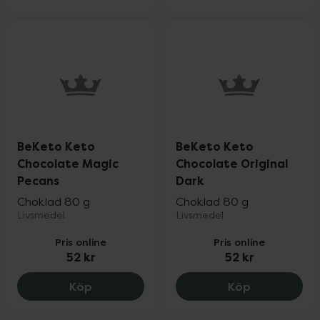
BeKeto Keto
BeKeto Keto
Chocolate Magic
Chocolate Original
Pecans
Dark
Choklad 80 g
Choklad 80 g
Livsmedel
Livsmedel
Pris online
Pris online
52 kr
52 kr
BeKeto Keto Chocolate Magic Pecans, 5
BeKeto Keto
Köp
Köp