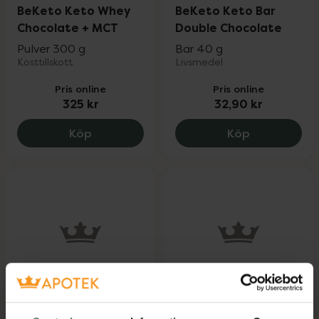
BeKeto Keto Whey
BeKeto Keto Bar
Chocolate + MCT
Double Chocolate
Pulver 300 g
Bar 40 g
Kosttillskott
Livsmedel
Pris online
Pris online
325 kr
32,90 kr
BeKeto Keto Whey Chocolate + MCT, 32
BeKeto Keto
Köp
Köp
BeKeto Keto Bar
BeKeto Keto Cream
Magnetic Peanut
Delicious