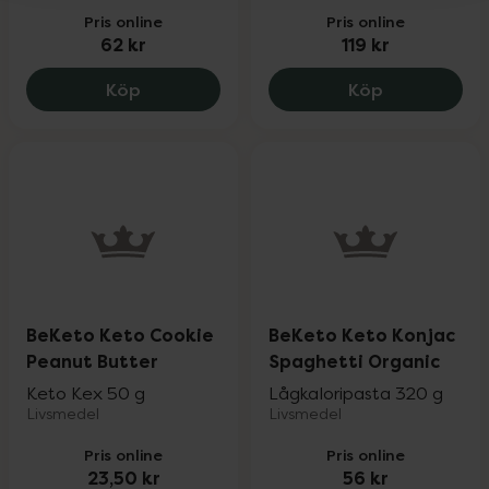
Pris online
Pris online
62 kr
119 kr
BeKeto Keto Jam Very Strawberry, 62 k
BeKeto Keto
Köp
Köp
BeKeto Keto Cookie
BeKeto Keto Konjac
Peanut Butter
Spaghetti Organic
Keto Kex 50 g
Lågkaloripasta 320 g
Livsmedel
Livsmedel
Pris online
Pris online
23,50 kr
56 kr