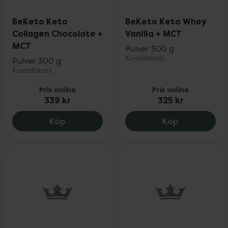
BeKeto Keto
BeKeto Keto Whey
Collagen Chocolate +
Vanilia + MCT
MCT
Pulver 300 g
Kosttillskott
Pulver 300 g
Kosttillskott
Pris online
Pris online
339 kr
325 kr
BeKeto Keto Collagen Chocolate + MCT,
BeKeto Keto
Köp
Köp