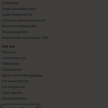
Fullmakter
Högkostnadsskyddet
Läkemedelsutbyte
Lämna in gammal medicin
Resa med läkemedel
Receptregistret
Elektroniskt expertstöd, EES
Om oss
Pressrum
Jobba hos oss
Hållbarhet
Samarbeten
Ägare och ledningsgrupp
För leverantörer
Företagskund
Eget apotek
Glädjeeffekten