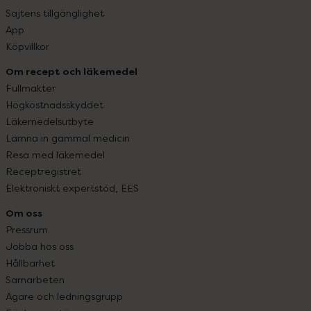
Sajtens tillgänglighet
App
Köpvillkor
Om recept och läkemedel
Fullmakter
Högkostnadsskyddet
Läkemedelsutbyte
Lämna in gammal medicin
Resa med läkemedel
Receptregistret
Elektroniskt expertstöd, EES
Om oss
Pressrum
Jobba hos oss
Hållbarhet
Samarbeten
Ägare och ledningsgrupp