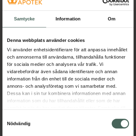
Samtycke
Information
Om
Denna webbplats använder cookies
Vi använder enhetsidentifierare för att anpassa innehållet
och annonserna till användarna, tillhandahålla funktioner
för sociala medier och analysera vår trafik. Vi
vidarebefordrar även sådana identifierare och annan
information från din enhet till de sociala medier och
annons- och analysföretag som vi samarbetar med.
Dessa kan i sin tur kombinera informationen med annan
information som du har tillhandahållit eller som de har
samlat in när du har använt deras tjänster. Samtycke till
cookies är frivilligt och du kan när som helst ändra eller
Samtyckesval
återkalla ditt samtycke via webbplatsens
Nödvändig
cookieinställningar. Ett återkallat samtycke påverkar inte