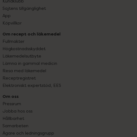
Kundklubb
Sajtens tillgänglighet
App
Köpvillkor
Om recept och läkemedel
Fullmakter
Högkostnadsskyddet
Läkemedelsutbyte
Lämna in gammal medicin
Resa med läkemedel
Receptregistret
Elektroniskt expertstöd, EES
Om oss
Pressrum
Jobba hos oss
Hållbarhet
Samarbeten
Ägare och ledningsgrupp