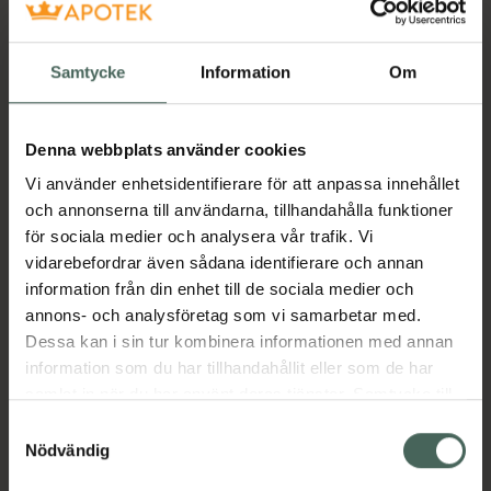
Samtycke
Information
Om
Denna webbplats använder cookies
Vi använder enhetsidentifierare för att anpassa innehållet
och annonserna till användarna, tillhandahålla funktioner
för sociala medier och analysera vår trafik. Vi
vidarebefordrar även sådana identifierare och annan
information från din enhet till de sociala medier och
annons- och analysföretag som vi samarbetar med.
Dessa kan i sin tur kombinera informationen med annan
information som du har tillhandahållit eller som de har
samlat in när du har använt deras tjänster. Samtycke till
cookies är frivilligt och du kan när som helst ändra eller
Samtyckesval
återkalla ditt samtycke via webbplatsens
Nödvändig
cookieinställningar. Ett återkallat samtycke påverkar inte