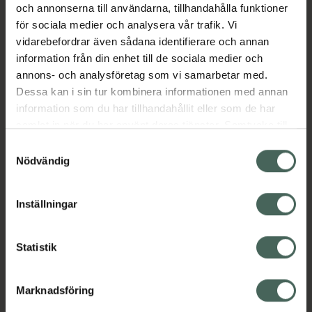
och annonserna till användarna, tillhandahålla funktioner
för sociala medier och analysera vår trafik. Vi
vidarebefordrar även sådana identifierare och annan
information från din enhet till de sociala medier och
annons- och analysföretag som vi samarbetar med.
Dessa kan i sin tur kombinera informationen med annan
information som du har tillhandahållit eller som de har
samlat in när du har använt deras tjänster. Samtycke till
cookies är frivilligt och du kan när som helst ändra eller
Samtyckesval
återkalla ditt samtycke via webbplatsens
Nödvändig
cookieinställningar. Ett återkallat samtycke påverkar inte
lagligheten av behandling som skett innan återkallelsen.
Inställningar
Statistik
Marknadsföring