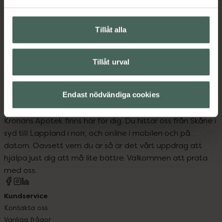
Tillåt alla
Tillåt urval
Endast nödvändiga cookies
Kronans Apotek finns här för dig. Du hittar oss från Skåne i
syd till Lappland i norr, och online i mobilen och på
datorn. Oavsett vem du är så är det vårt uppdrag att
hjälpa just dig att må lite bättre. Välkommen att prata
med oss.
Kundservice
Kontakta oss
Vanliga frågor