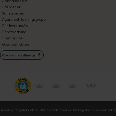
Jobba hos oss
Hållbarhet
Samarbeten
Ägare och ledningsgrupp
För leverantörer
Företagskund
Eget apotek
Glädjeeffekten
Cookieinställningar
Köpvillkor
Integritetspolicy
Klubbens medlemsvillkor
Dataskyddsombud
Cookiepolicy