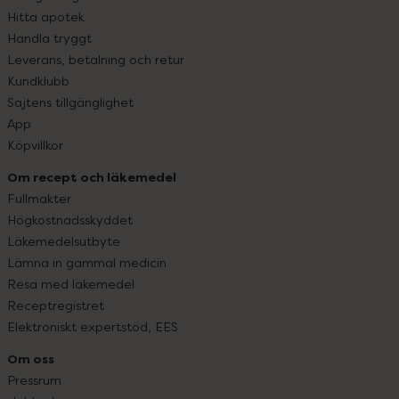
Hitta apotek
Handla tryggt
Leverans, betalning och retur
Kundklubb
Sajtens tillgänglighet
App
Köpvillkor
Om recept och läkemedel
Fullmakter
Högkostnadsskyddet
Läkemedelsutbyte
Lämna in gammal medicin
Resa med läkemedel
Receptregistret
Elektroniskt expertstöd, EES
Om oss
Pressrum