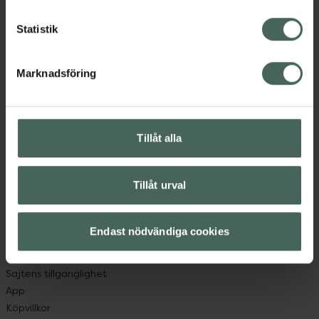
Statistik
Kronans Apotek finns här för dig. Du hittar oss från Skåne i
syd till Lappland i norr, och online i mobilen och på
Marknadsföring
datorn. Oavsett vem du är så är det vårt uppdrag att
hjälpa just dig att må lite bättre. Välkommen att prata
med oss.
Tillåt alla
Kundservice
Kontakta oss
Tillåt urval
Vanliga frågor
Hitta apotek
Handla tryggt
Endast nödvändiga cookies
Leverans, betalning och retur
Kundklubb
Sajtens tillgänglighet
App
Köpvillkor