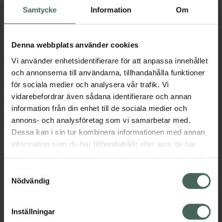
Dronbits 525 mg/504 mg/175 mg, 275 k
Dronbits 15
Köp
Köp
Samtycke
Information
Om
Denna webbplats använder cookies
Vi använder enhetsidentifierare för att anpassa innehållet
och annonserna till användarna, tillhandahålla funktioner
för sociala medier och analysera vår trafik. Vi
vidarebefordrar även sådana identifierare och annan
information från din enhet till de sociala medier och
Droncit vet. 50 mg
annons- och analysföretag som vi samarbetar med.
Prazikvantel, Tablett,
Dessa kan i sin tur kombinera informationen med annan
20 styck
information som du har tillhandahållit eller som de har
Läkemedel
samlat in när du har använt deras tjänster. Samtycke till
cookies är frivilligt och du kan när som helst ändra eller
Pris online
Samtyckesval
765 kr
återkalla ditt samtycke via webbplatsens
Nödvändig
cookieinställningar. Ett återkallat samtycke påverkar inte
Mer info
lagligheten av behandling som skett innan återkallelsen.
Inställningar