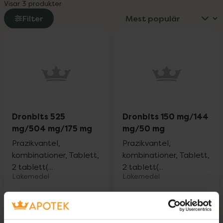
Visar 3 produkter
Filter
Dronbits 525
Dronbits 150 mg/144
mg/504 mg/175 mg
mg/50 mg
Prazikvantel,
Prazikvantel,
kombinationer, Tablett,
kombinationer, Tablett,
2 tablett(...
2 tablett(...
Läkemedel
Läkemedel
Pris online
Pris online
275 kr
115 kr