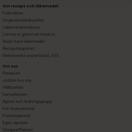
Om recept och läkemedel
Fullmakter
Högkostnadsskyddet
Läkemedelsutbyte
Lämna in gammal medicin
Resa med läkemedel
Receptregistret
Elektroniskt expertstöd, EES
Om oss
Pressrum
Jobba hos oss
Hållbarhet
Samarbeten
Ägare och ledningsgrupp
För leverantörer
Företagskund
Eget apotek
Glädjeeffekten