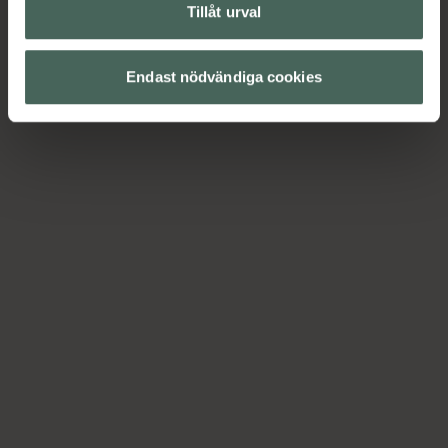
Tillåt urval
Endast nödvändiga cookies
H