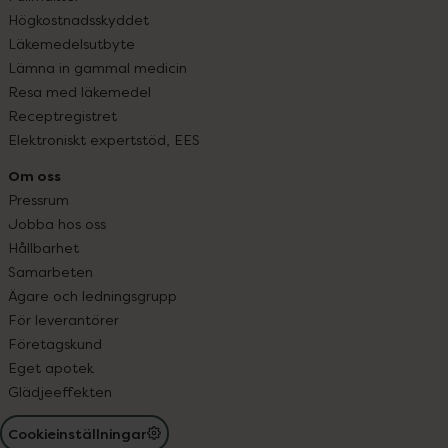
Högkostnadsskyddet
Läkemedelsutbyte
Lämna in gammal medicin
Resa med läkemedel
Receptregistret
Elektroniskt expertstöd, EES
Om oss
Pressrum
Jobba hos oss
Hållbarhet
Samarbeten
Ägare och ledningsgrupp
För leverantörer
Företagskund
Eget apotek
Glädjeeffekten
Cookieinställningar