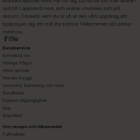
Kronans Apotek finns här för dig. Du hittar oss från Skåne i
syd till Lappland i norr, och online i mobilen och på
datorn. Oavsett vem du är så är det vårt uppdrag att
hjälpa just dig att må lite bättre. Välkommen att prata
med oss.
Kundservice
Kontakta oss
Vanliga frågor
Hitta apotek
Handla tryggt
Leverans, betalning och retur
Kundklubb
Sajtens tillgänglighet
App
Köpvillkor
Om recept och läkemedel
Fullmakter