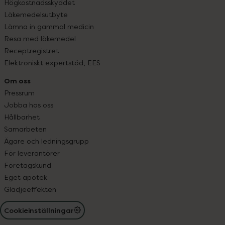
Högkostnadsskyddet
Läkemedelsutbyte
Lämna in gammal medicin
Resa med läkemedel
Receptregistret
Elektroniskt expertstöd, EES
Om oss
Pressrum
Jobba hos oss
Hållbarhet
Samarbeten
Ägare och ledningsgrupp
För leverantörer
Företagskund
Eget apotek
Glädjeeffekten
Cookieinställningar