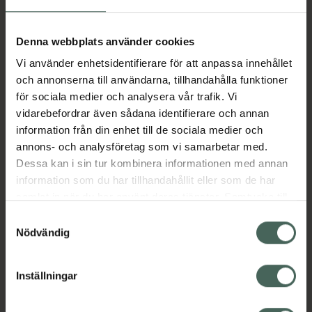
H
Denna webbplats använder cookies
Vi använder enhetsidentifierare för att anpassa innehållet
och annonserna till användarna, tillhandahålla funktioner
för sociala medier och analysera vår trafik. Vi
vidarebefordrar även sådana identifierare och annan
information från din enhet till de sociala medier och
annons- och analysföretag som vi samarbetar med.
Dessa kan i sin tur kombinera informationen med annan
information som du har tillhandahållit eller som de har
samlat in när du har använt deras tjänster. Samtycke till
cookies är frivilligt och du kan när som helst ändra eller
Samtyckesval
återkalla ditt samtycke via webbplatsens
Nödvändig
cookieinställningar. Ett återkallat samtycke påverkar inte
lagligheten av behandling som skett innan återkallelsen.
Inställningar