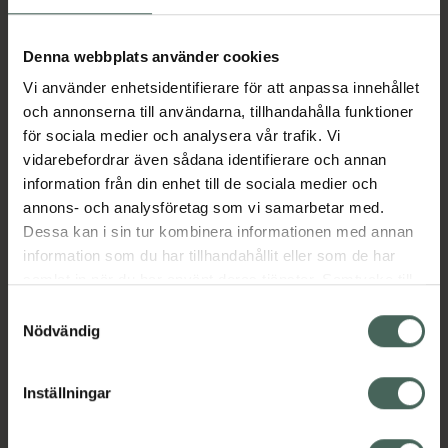
Denna webbplats använder cookies
Vi använder enhetsidentifierare för att anpassa innehållet
och annonserna till användarna, tillhandahålla funktioner
för sociala medier och analysera vår trafik. Vi
vidarebefordrar även sådana identifierare och annan
information från din enhet till de sociala medier och
annons- och analysföretag som vi samarbetar med.
Dessa kan i sin tur kombinera informationen med annan
information som du har tillhandahållit eller som de har
samlat in när du har använt deras tjänster. Samtycke till
cookies är frivilligt och du kan när som helst ändra eller
Samtyckesval
återkalla ditt samtycke via webbplatsens
Nödvändig
cookieinställningar. Ett återkallat samtycke påverkar inte
lagligheten av behandling som skett innan återkallelsen.
Inställningar