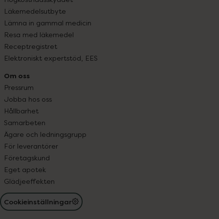
Läkemedelsutbyte
Lämna in gammal medicin
Resa med läkemedel
Receptregistret
Elektroniskt expertstöd, EES
Om oss
Pressrum
Jobba hos oss
Hållbarhet
Samarbeten
Ägare och ledningsgrupp
För leverantörer
Företagskund
Eget apotek
Glädjeeffekten
Cookieinställningar