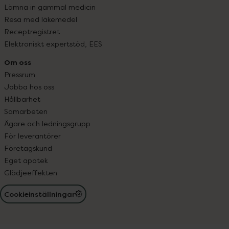
Lämna in gammal medicin
Resa med läkemedel
Receptregistret
Elektroniskt expertstöd, EES
Om oss
Pressrum
Jobba hos oss
Hållbarhet
Samarbeten
Ägare och ledningsgrupp
För leverantörer
Företagskund
Eget apotek
Glädjeeffekten
Cookieinställningar