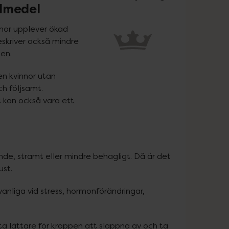
idmedel
nnor upplever ökad 
skriver också mindre 
en.
n kvinnor utan 
h följsamt. 
 kan också vara ett 
ande, stramt eller mindre behagligt. Då är det 
ust.
anliga vid stress, hormonförändringar, 
ta lättare för kroppen att slappna av och ta 