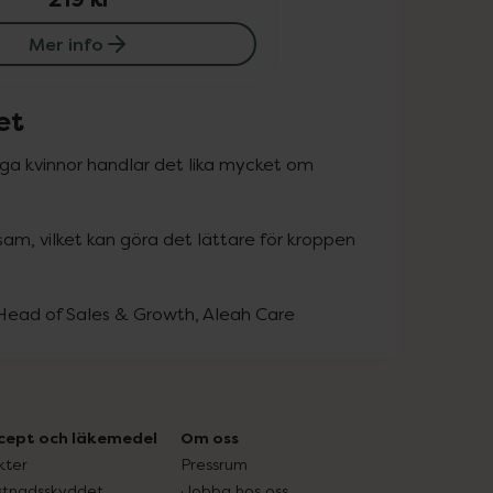
Mer info
et
ga kvinnor handlar det lika mycket om 
sam, vilket kan göra det lättare för kroppen 
 Head of Sales & Growth, Aleah Care
cept och läkemedel
Om oss
kter
Pressrum
tnadsskyddet
Jobba hos oss