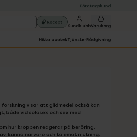
Företagskund
Recept
Kundklubb
Varukorg
Hitta apotek
Tjänster
Rådgivning
orskning visar att glidmedel också kan 
t, både vid solosex och sex med 
 om hur kroppen reagerar på beröring. 
a av, känna närvaro och ta emot njutning.