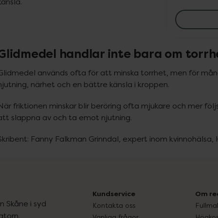
känsla.
Glidmedel handlar inte bara om torrh
Glidmedel används ofta för att minska torrhet, men för mån
njutning, närhet och en bättre känsla i kroppen.
När friktionen minskar blir beröring ofta mjukare och mer följ
att slappna av och ta emot njutning.
Skribent: Fanny Falkman Grinndal, expert inom kvinnohälsa,
Kundservice
Om re
ån Skåne i syd
Kontakta oss
Fullma
atorn.
Vanliga frågor
Högkos