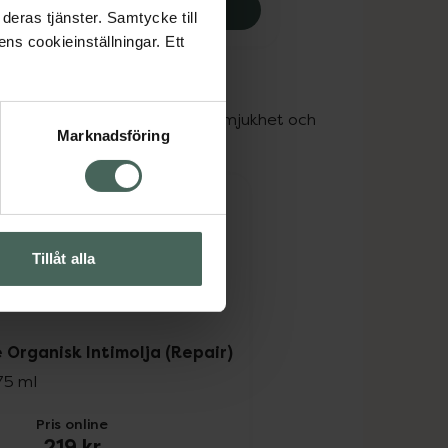
Aleah Care Vattenbaserad Intimgel (Balance)
Köp
deras tjänster. Samtycke till
ens cookieinställningar. Ett
hinnor
at glidmedel ge mer långvarig mjukhet och 
Marknadsföring
Tillåt alla
 Organisk Intimolja (Repair)
75 ml
Pris online
219 kr