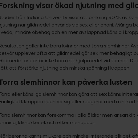
Forskning visar ökad njutning med gl
Studier från Indiana University visar att omkring 90 % av kvi
njutning när glidmedel används vid sex eller onani. Många be
sveda, mindre obehag och en mer avslappnad känsla i kropp
Resultaten gäller inte bara kvinnor med torra slemhinnor. Äve
besvär upplever ofta att glidmedel gör sex mer behagligt oc
Glidmedel är därför inte bara ett hjälpmedel vid torrhet. Det
sätt att förstärka njutning och minska spänning i kroppen.
Torra slemhinnor kan påverka lusten
Torra eller känsliga slemhinnor kan göra att sex känns irriter
vanligt att kroppen spänner sig eller reagerar med minskad l
Torra slemhinnor kan förekomma i alla åldrar men är särskilt v
amning, klimakteriet och efter menopaus.
När beröring känns mjukare och mindre irriterande blir det of