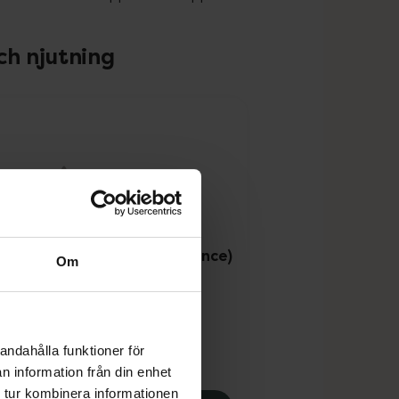
ch njutning
ttenbaserad Intimgel (Balance)
Om
l
Pris online
andahålla funktioner för
199 kr
n information från din enhet
 tur kombinera informationen