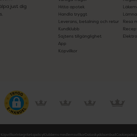
lpa just dig
Hitta apotek
Läkem
s.
Handla tryggt
Lämna 
Leverans, betalning och retur
Resa 
Kundklubb
Recept
Sajtens tillgänglighet
Elektr
App
Köpvillkor
Köpvillkor
Integritetspolicy
Klubbens medlemsvillkor
Dataskyddsombud
Cookiepolicy