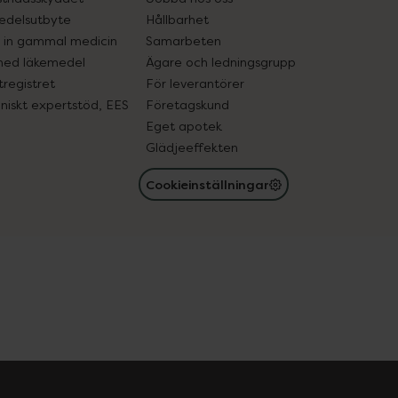
edelsutbyte
Hållbarhet
in gammal medicin
Samarbeten
med läkemedel
Ägare och ledningsgrupp
registret
För leverantörer
oniskt expertstöd, EES
Företagskund
Eget apotek
Glädjeeffekten
Cookieinställningar