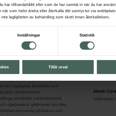
Intimgel Balance är hormonfri, 
har tillhandahållit eller som de har samlat in när du har använt 
parfymfri och kondomsäker.
an när som helst ändra eller återkalla ditt samtycke via webbplats
inte lagligheten av behandling som skett innan återkallelsen.
Oljebaserat glidmedel vid torra slem
Vid mycket torra eller känsliga slemhinnor kan ett oljebaser
Inställningar
Statistik
mindre friktion.
Aleah Care Intimolja Repair
 är 
ett oljebaserat glidmedel 
utvecklat för torra och känsliga 
slemhinnor. Den är berikad med 
okies
Tillåt urval
Omega 7 samt fyra kallpressade 
ekologiska växtoljor som hjälper 
till att mjukgöra, återfukta och 
Aleah Care
skydda slemhinnorna.

Många använder vattenbaserat 
Glidmedel 
och oljebaserat glidmedel vid olika 
tillfällen beroende på behov och 