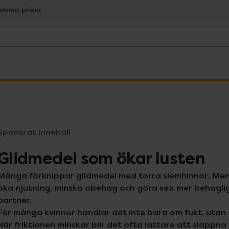
amma priser
Sponsrat innehåll
Glidmedel som ökar lusten
Många förknippar glidmedel med torra slemhinnor. Men f
öka njutning, minska obehag och göra sex mer behaglig
partner.
För många kvinnor handlar det inte bara om fukt, utan
När friktionen minskar blir det ofta lättare att slappn