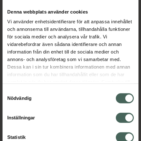
Denna webbplats använder cookies
Vi använder enhetsidentifierare för att anpassa innehållet
och annonserna till användarna, tillhandahålla funktioner
för sociala medier och analysera vår trafik. Vi
vidarebefordrar även sådana identifierare och annan
information från din enhet till de sociala medier och
annons- och analysföretag som vi samarbetar med.
Dessa kan i sin tur kombinera informationen med annan
information som du har tillhandahållit eller som de har
samlat in när du har använt deras tjänster. Samtycke till
cookies är frivilligt och du kan när som helst ändra eller
Samtyckesval
återkalla ditt samtycke via webbplatsens
Nödvändig
cookieinställningar. Ett återkallat samtycke påverkar inte
lagligheten av behandling som skett innan återkallelsen.
Inställningar
Statistik