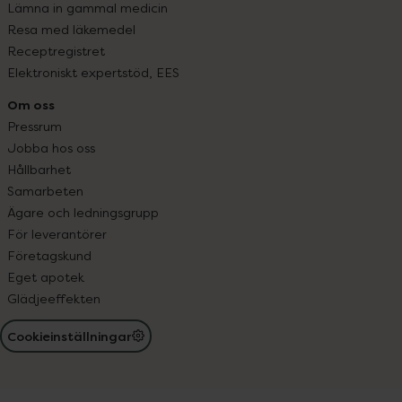
Lämna in gammal medicin
Resa med läkemedel
Receptregistret
Elektroniskt expertstöd, EES
Om oss
Pressrum
Jobba hos oss
Hållbarhet
Samarbeten
Ägare och ledningsgrupp
För leverantörer
Företagskund
Eget apotek
Glädjeeffekten
Cookieinställningar