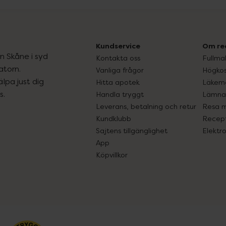
Kundservice
Om re
ån Skåne i syd
Kontakta oss
Fullma
atorn.
Vanliga frågor
Högkos
lpa just dig
Hitta apotek
Läkem
s.
Handla tryggt
Lämna 
Leverans, betalning och retur
Resa 
Kundklubb
Recept
Sajtens tillgänglighet
Elektr
App
Köpvillkor