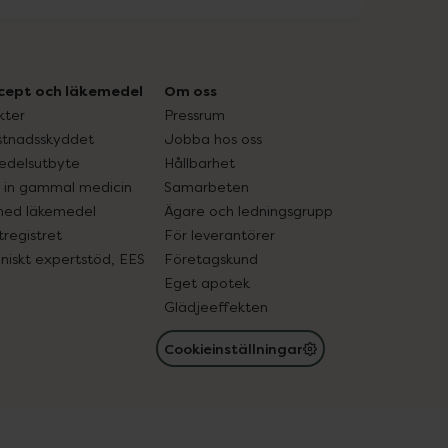
cept och läkemedel
Om oss
kter
Pressrum
tnadsskyddet
Jobba hos oss
edelsutbyte
Hållbarhet
in gammal medicin
Samarbeten
med läkemedel
Ägare och ledningsgrupp
registret
För leverantörer
oniskt expertstöd, EES
Företagskund
Eget apotek
Glädjeeffekten
Cookieinställningar