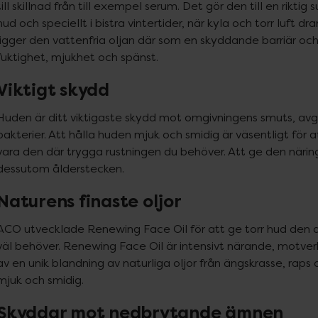
till skillnad från till exempel serum. Det gör den till en riktig s
hud och speciellt i bistra vintertider, när kyla och torr luft dr
ligger den vattenfria oljan där som en skyddande barriär och 
fuktighet, mjukhet och spänst.
Viktigt skydd
Huden är ditt viktigaste skydd mot omgivningens smuts, avgas
bakterier. Att hålla huden mjuk och smidig är väsentligt för a
vara den där trygga rustningen du behöver. Att ge den närin
dessutom ålderstecken.
Naturens finaste oljor
ACO utvecklade Renewing Face Oil för att ge torr hud den d
väl behöver. Renewing Face Oil är intensivt närande, motverk
av en unik blandning av naturliga oljor från ängskrasse, raps
mjuk och smidig.
Skyddar mot nedbrytande ämnen