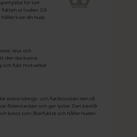
uperhjälte för torr 
ar fukten ur huden. Då 
håller kvar din huds 
er, virus och 
tt den ska kunna 
g och fukt motverkar 
är extra närings- och fuktboosten den så 
ar ålderstecken och ger lyster. Den består 
 och kokos som återfuktar och håller huden 