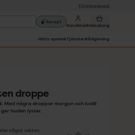
Företagskund
Recept
Kundklubb
Varukorg
Hitta apotek
Tjänster
Rådgivning
iten droppe
ud. Med några droppar morgon och kväll 
 ger huden lyster.
ller något vatten, 