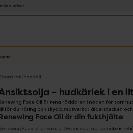
amma priser
droppe
Sponsrat innehåll
Ansiktsolja – hudkärlek i en l
Renewing Face Oil är rena räddaren i nöden för torr h
tillför du näring och skydd, motverkar ålderstecken och
Renewing Face Oil är din fukthjälte
Renewing Face oil är en olja. Det innebär att den inte innehå