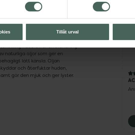
*Essentiella fettsyror är fettsyror som människan behöver me
tillföras.
ACO Renewing Face
okies
Tillåt urval
Oil
Renewing Face Oil är en blandning 
av naturliga oljor som ger en 
behagligt lätt känsla. Oljan 
skyddar och återfuktar huden, 
samt gör den mjuk och ger lyster.
4.
AC
Ans