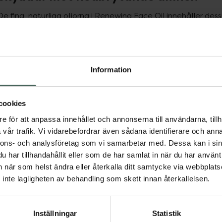
De fina, naturliga oljorna i Renewing Face Oil innehåller de
som motverkar ålderstecken. Antioxidanterna verkar genom a
radikaler, en slags molekyl som bryter ner kroppen och får hud
rapsoljan, canola oil, innehåller också många så kallade essent
förbättra hudens motståndskraft och att återuppbygga hude
Information
Naturlig del av hudrutinen
cookies
Renewing Face Oil kan du använda varje morgon och kväll,
mellan handflatorna och applicera i ansiktet eller genom a
e för att anpassa innehållet och annonserna till användarna, tillh
också blanda några droppar i din foundation för extra lyster
vår trafik. Vi vidarebefordrar även sådana identifierare och anna
serum för att få fler effekter som gynnar din hud.
nnons- och analysföretag som vi samarbetar med. Dessa kan i sin
har tillhandahållit eller som de har samlat in när du har använt 
Även för fet hud
an när som helst ändra eller återkalla ditt samtycke via webbplats
inte lagligheten av behandling som skett innan återkallelsen.
Ett vanligt missförstånd är att de som har fet hy inte ska an
ytan på huden ger ofta ökad fettproduktion, eftersom huden
är därför ofta bättre att hålla ytan fuktig och smidig – och 
Inställningar
Statistik