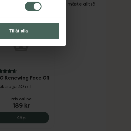
n inte kan producera själv. De måste alltså 
Tillåt alla
7 av 5 i omdöme
O Renewing Face Oil
iktsolja 30 ml
Pris online
189 kr
ACO Renewing Face Oil, 189 kr.
Köp