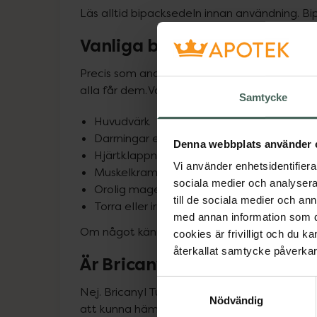
Läs alltid bipacksedeln innan användning. Bi
Vanliga biverkningar
Precis som andra läkemedel kan Bricanyl Turb
alla får dem. Vanliga eller möjliga biverkning
Samtycke
Huvudvärk
Darrningar eller skakningar
Denna webbplats använder 
Hjärtklappning
Vi använder enhetsidentifierar
Muskelkramper
sociala medier och analysera 
Orolig mage
till de sociala medier och a
Torra eller irriterade slemhinnor
med annan information som du 
Om något känns ovanligt eller allvarligt kont
cookies är frivilligt och du k
återkallat samtycke påverkar 
Är Bricanyl Turbuhaler recep
Samtyckesval
Nej. Bricanyl Turbuhaler är inte receptfritt. 
Nödvändig
att kunna hämta ut det på apoteket. 