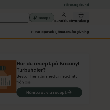
Företagskund
Recept
Kundklubb
Varukorg
Hitta apotek
Tjänster
Rådgivning
Har du recept på Bricanyl
Turbuhaler?
Beställ hem din medicin fraktfritt
från oss.
Hämta ut via recept