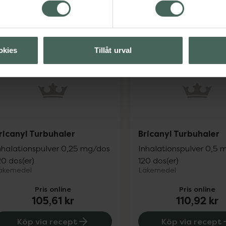
okies
Tillåt urval
ricanyl Turbuhaler
Bricanyl Turbuhaler
nhalationspulver 0,25 mg/dos
Inhalationspulver 0,5 
20 dos(er)
120 dos(er)
äkemedel
Läkemedel
Pris online
Pris online
105,61 kr
110,92 kr
Köp via recept
Köp via recept