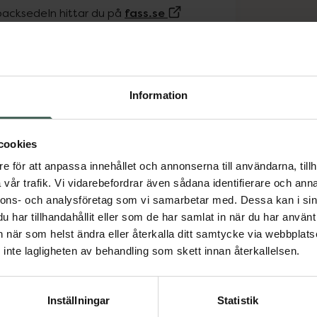
(Extern sida)
fass.se
packsedeln hittar du på 
uhaler orsaka biverkningar, men inte 
ar är bland annat:
Information
cookies
e för att anpassa innehållet och annonserna till användarna, tillh
vår trafik. Vi vidarebefordrar även sådana identifierare och anna
nnons- och analysföretag som vi samarbetar med. Dessa kan i sin
har tillhandahållit eller som de har samlat in när du har använt 
akta vården för rådgivning.
an när som helst ändra eller återkalla ditt samtycke via webbplats
inte lagligheten av behandling som skett innan återkallelsen.
tfritt?
Du måste ha ett recept från en läkare för 
Inställningar
Statistik