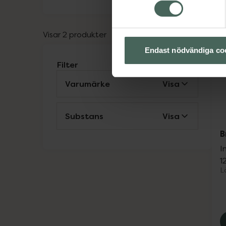
Visar 2 produkter
Endast nödvändiga co
Filter
Varumärke
Visa
Substans
Visa
B
I
1
L