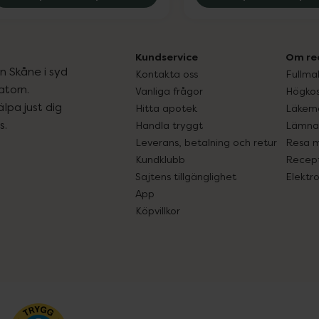
Kundservice
Om re
ån Skåne i syd
Kontakta oss
Fullma
atorn.
Vanliga frågor
Högkos
lpa just dig
Hitta apotek
Läkem
s.
Handla tryggt
Lämna 
Leverans, betalning och retur
Resa 
Kundklubb
Recept
Sajtens tillgänglighet
Elektr
App
Köpvillkor