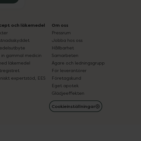
cept och läkemedel
Om oss
kter
Pressrum
tnadsskyddet
Jobba hos oss
edelsutbyte
Hållbarhet
in gammal medicin
Samarbeten
med läkemedel
Ägare och ledningsgrupp
registret
För leverantörer
oniskt expertstöd, EES
Företagskund
Eget apotek
Glädjeeffekten
Cookieinställningar