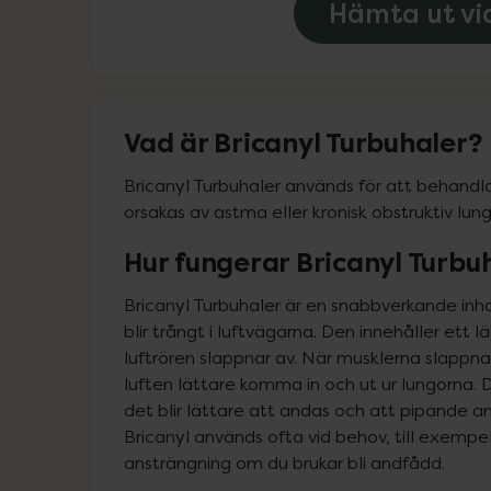
Hämta ut vi
Vad är Bricanyl Turbuhaler?
Bricanyl Turbuhaler används för att behand
orsakas av astma eller kronisk obstruktiv lun
Hur fungerar Bricanyl Turbu
Bricanyl Turbuhaler är en snabbverkande inha
blir trångt i luftvägarna. Den innehåller ett
luftrören slappnar av. När musklerna slappnar
luften lättare komma in och ut ur lungorna. 
det blir lättare att andas och att pipande and
Bricanyl används ofta vid behov, till exempel 
ansträngning om du brukar bli andfådd.