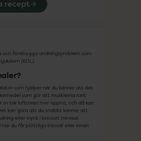
a recept
la och förebygga andningsproblem som 
gsjukdom (KOL).
haler?
lator som hjälper när du känner att det 
 läkemedel som gör att musklerna runt 
 av blir luftrören mer öppna, och då kan 
Det kan göra att du snabbt känner att 
ning eller tryck i bröstet minskar. 
när du får plötsliga besvär eller innan 